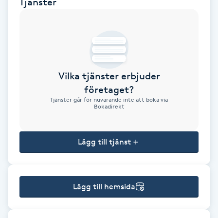
Tjänster
Brynformning
Brynfärgning
Brynplockning
Vilka tjänster erbjuder
företaget?
Bröllopsuppsättning
Tjänster går för nuvarande inte att boka via
Bokadirekt
C
Celluliter
Lägg till tjänst
Coachning
Lägg till hemsida
Color correction