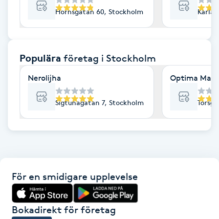
Hornsgatan 60, Stockholm
Karlav
F
Face framing
Populära
företag
i Stockholm
Faceliftmassage
Nerolijha
Optima Mass
Fet hårbotten
Sigtunagatan 7, Stockholm
Torsga
Fettreducering
Fibromassage
Fillers
För en smidigare upplevelse
Fotmassage
Bokadirekt för företag