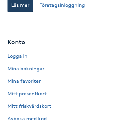
Läs mer
Företagsinloggning
Fotsvamp
Fotvård
Fransar
Konto
Logga in
Fransborttagning
Mina bokningar
Fransfärgning
Mina favoriter
Fransförlängning
Mitt presentkort
Mitt friskvårdskort
Fransförlängning Megavolym
Avboka med kod
Fransförlängning Volym