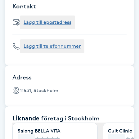
Cryoterapi
Kontakt
D
Lägg till epostadress
Damklippning
Dermapen
Lägg till telefonnummer
Diamantslipning
E
Adress
Enzympeeling
11531, Stockholm
Extensions
Liknande
företag
i Stockholm
Extensions borttagning
Salong BELLA VITA
Cult Clinic
Eyeliner-tatuering