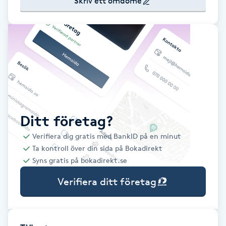
Skriv ett omdöme
Babylights
Balayage
Bambumassage
Barber
Ditt företag?
Barnklippning
Verifiera dig gratis med BankID på en minut
Ta kontroll över din sida på Bokadirekt
BIAB
Syns gratis på bokadirekt.se
Verifiera ditt företag
Blowout
Bottenfärg