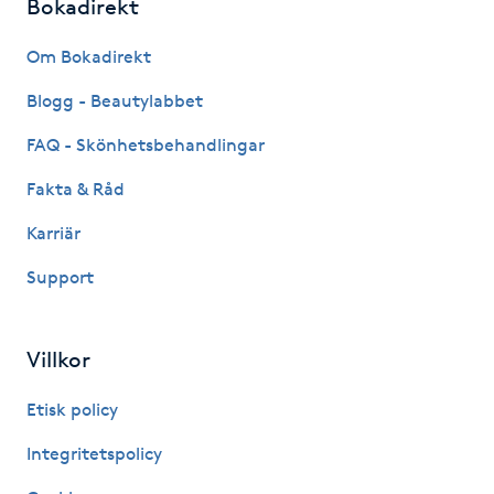
Bokadirekt
Fransk manikyr
Om Bokadirekt
Fransrengöring
Blogg - Beautylabbet
Frekvensterapi
FAQ - Skönhetsbehandlingar
Fakta & Råd
Friskvård
Karriär
Friskvårdsmassage
Support
Frisör
Villkor
Funktionsanalys
Etisk policy
Färgning
Integritetspolicy