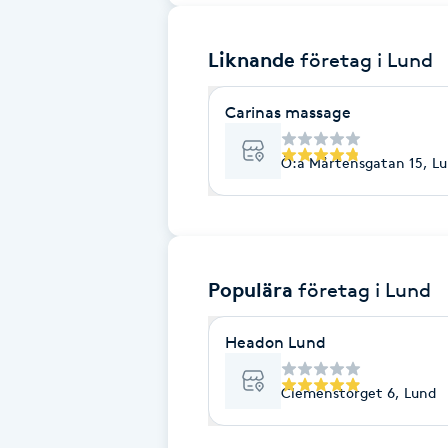
Brynformning
Liknande
företag
i Lund
Brynfärgning
Carinas massage
Brynplockning
Ö:a Mårtensgatan 15, L
Bröllopsuppsättning
C
Populära
företag
i Lund
Celluliter
Headon Lund
Coachning
Clemenstorget 6, Lund
Color correction