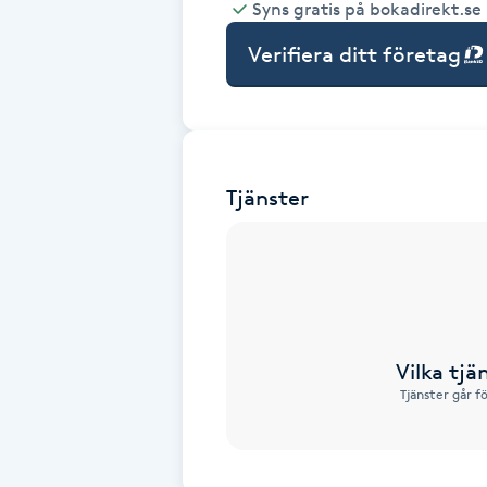
Syns gratis på bokadirekt.se
Babylights
Verifiera ditt företag
Balayage
Bambumassage
Tjänster
Barber
Barnklippning
BIAB
Vilka tjä
Tjänster går f
Blowout
Bottenfärg