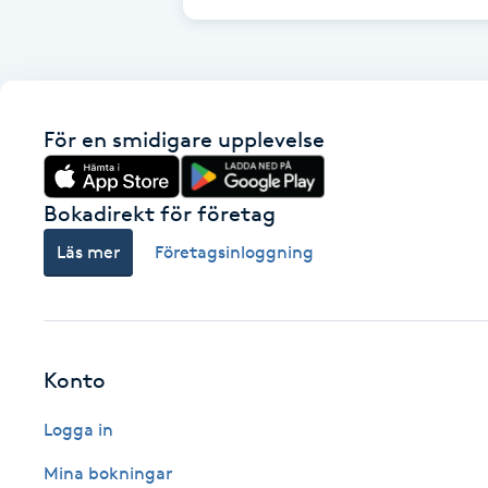
Cryoterapi
D
Damklippning
För en smidigare upplevelse
Dermapen
Bokadirekt för företag
Diamantslipning
Läs mer
Företagsinloggning
E
Enzympeeling
Extensions
Konto
Logga in
Extensions borttagning
Mina bokningar