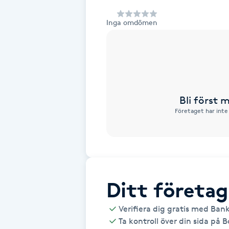
Alternativmedicin
Inga omdömen
Andningsmassage
Ansiktslyft utan kirurgi
Aromamassage
Bli först
Företaget har inte
Ashtanga Yoga
Ayurveda
Ayurvedisk Massage
Ditt företag
Verifiera dig gratis med Ban
Ansiktsbehandling djuprengörande
Ta kontroll över din sida på 
B