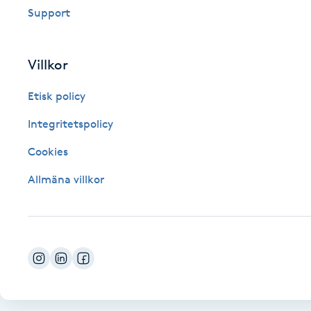
Support
Fotsvamp
Fotvård
Villkor
Etisk policy
Fransar
Integritetspolicy
Fransborttagning
Cookies
Fransfärgning
Allmäna villkor
Fransförlängning
Fransförlängning Megavolym
Fransförlängning Volym