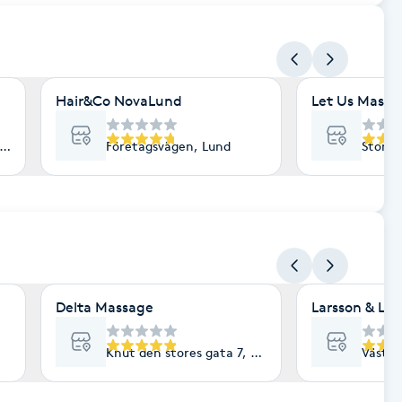
Hair&Co NovaLund
Let Us Massa
und
Företagsvägen, Lund
Stora 
Delta Massage
Larsson & La
Knut den stores gata 7, Lund
Västra