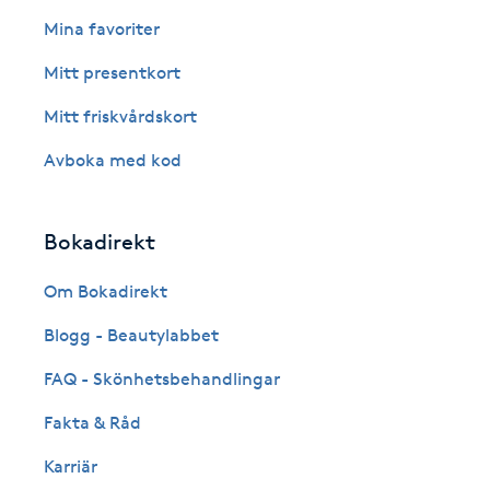
Eyeliner-tatuering
Mina favoriter
F
Mitt presentkort
Face framing
Mitt friskvårdskort
Faceliftmassage
Avboka med kod
Fet hårbotten
Bokadirekt
Fettreducering
Om Bokadirekt
Blogg - Beautylabbet
Fibromassage
FAQ - Skönhetsbehandlingar
Fillers
Fakta & Råd
Fotmassage
Karriär