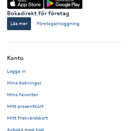
F
Bokadirekt för företag
Face framing
Läs mer
Företagsinloggning
Faceliftmassage
Fet hårbotten
Konto
Fettreducering
Logga in
Mina bokningar
Fibromassage
Mina favoriter
Fillers
Mitt presentkort
Mitt friskvårdskort
Fotmassage
Avboka med kod