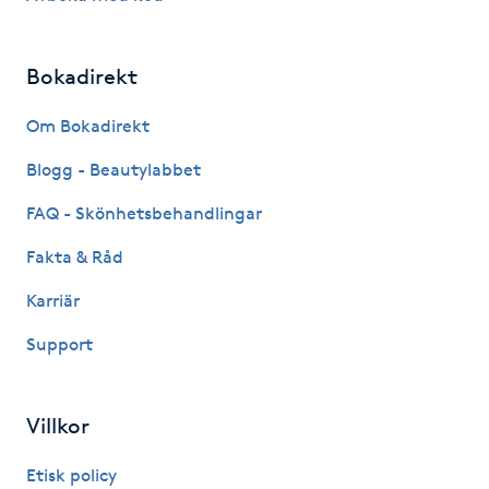
Fotsvamp
Bokadirekt
Fotvård
Om Bokadirekt
Fransar
Blogg - Beautylabbet
Fransborttagning
FAQ - Skönhetsbehandlingar
Fakta & Råd
Fransfärgning
Karriär
Fransförlängning
Support
Fransförlängning Megavolym
Villkor
Fransförlängning Volym
Etisk policy