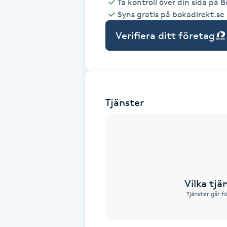
Ta kontroll över din sida på 
Syns gratis på bokadirekt.se
Babylights
Verifiera ditt företag
Balayage
Bambumassage
Tjänster
Barber
Barnklippning
BIAB
Vilka tjä
Blowout
Tjänster går f
Bottenfärg