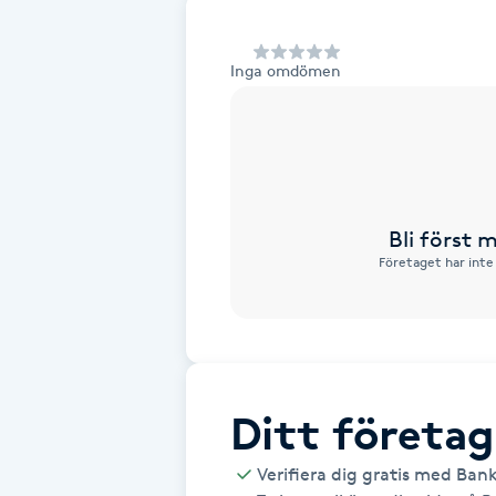
Alternativmedicin
Inga omdömen
Andningsmassage
Ansiktslyft utan kirurgi
Aromamassage
Bli först
Företaget har inte
Ashtanga Yoga
Ayurveda
Ayurvedisk Massage
Ditt företag
Ansiktsbehandling djuprengörande
Verifiera dig gratis med Ban
B