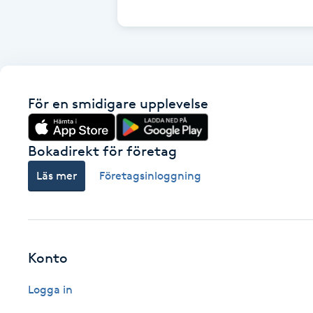
Cryoterapi
D
Damklippning
För en smidigare upplevelse
Dermapen
Diamantslipning
Bokadirekt för företag
E
Läs mer
Företagsinloggning
Enzympeeling
Extensions
Konto
Extensions borttagning
Logga in