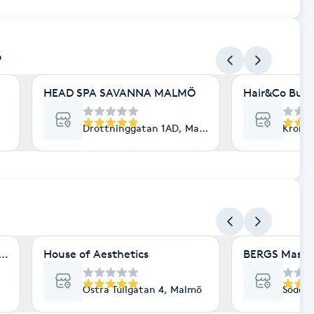
ö
HEAD SPA SAVANNA MALMÖ
Hair&Co Burl
Drottninggatan 1AD, Malmö
Kronet
ö
 & Friskvård
House of Aesthetics
BERGS Massa
Östra Tullgatan 4, Malmö
Söderg