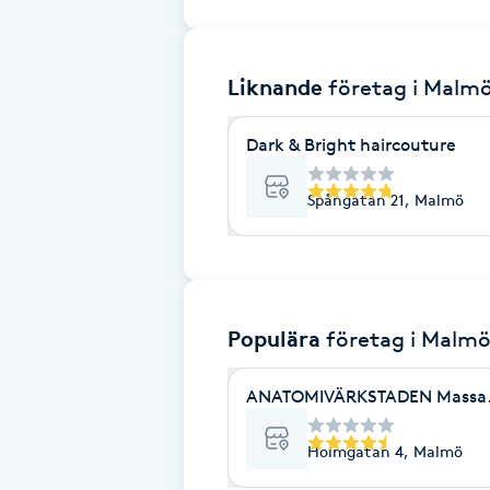
Brynformning
Liknande
företag
i Malm
Brynfärgning
Dark & Bright haircouture
Brynplockning
Spångatan 21, Malmö
Bröllopsuppsättning
C
Celluliter
Populära
företag
i Malm
Coachning
ANATOMIVÄRKSTADEN Massage
Color correction
Holmgatan 4, Malmö