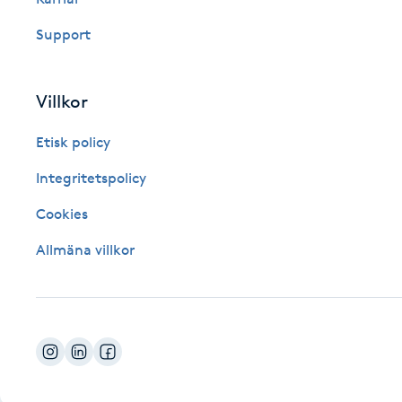
Fotsvamp
Support
Fotvård
Villkor
Fransar
Etisk policy
Fransborttagning
Integritetspolicy
Cookies
Fransfärgning
Allmäna villkor
Fransförlängning
Fransförlängning Megavolym
Fransförlängning Volym