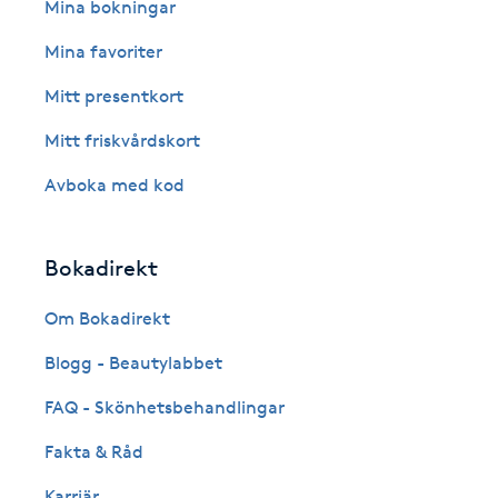
Eyeliner-tatuering
Mina bokningar
F
Mina favoriter
Face framing
Mitt presentkort
Mitt friskvårdskort
Faceliftmassage
Avboka med kod
Fet hårbotten
Bokadirekt
Fettreducering
Om Bokadirekt
Fibromassage
Blogg - Beautylabbet
Fillers
FAQ - Skönhetsbehandlingar
Fakta & Råd
Fotmassage
Karriär