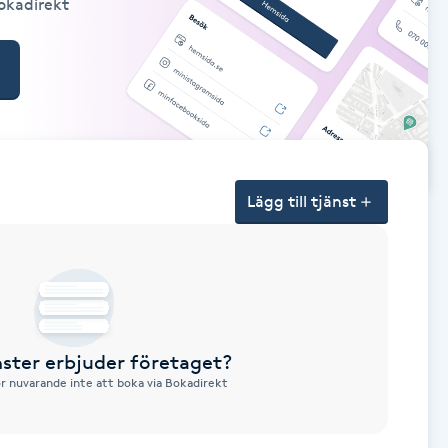
Bokadirekt
Lägg till tjänst
nster erbjuder företaget?
ör nuvarande inte att boka via Bokadirekt