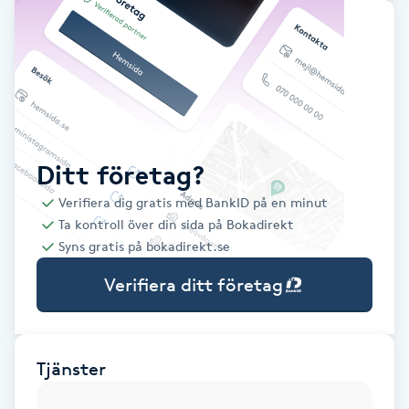
Babylights
Balayage
Bambumassage
Ditt företag?
Barber
Verifiera dig gratis med BankID på en minut
Ta kontroll över din sida på Bokadirekt
Barnklippning
Syns gratis på bokadirekt.se
Verifiera ditt företag
BIAB
Blowout
Tjänster
Bottenfärg