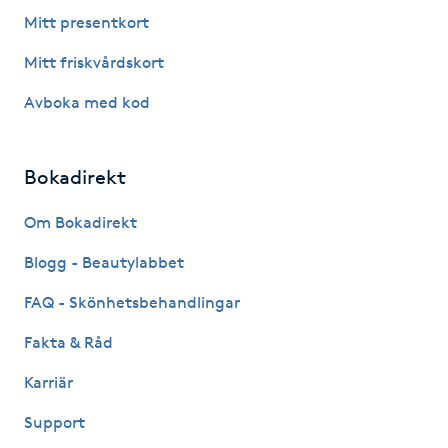
Fotsvamp
Mitt presentkort
Mitt friskvårdskort
Fotvård
Avboka med kod
Fransar
Bokadirekt
Fransborttagning
Om Bokadirekt
Fransfärgning
Blogg - Beautylabbet
Fransförlängning
FAQ - Skönhetsbehandlingar
Fakta & Råd
Fransförlängning Megavolym
Karriär
Fransförlängning Volym
Support