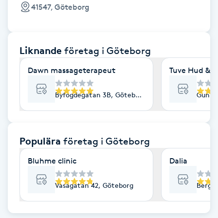
Cryoterapi
41547, Göteborg
D
Damklippning
Liknande
företag
i Göteborg
Dermapen
Dawn massageterapeut
Tuve Hud & H
Diamantslipning
Byfogdegatan 3B, Göteborg
Gunne
E
Enzympeeling
Populära
företag
i Göteborg
Bluhme clinic
Dalia
Extensions
Vasagatan 42, Göteborg
Bergs
Extensions borttagning
Eyeliner-tatuering