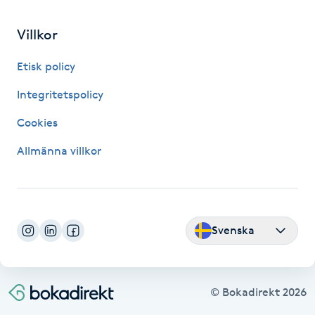
Fransk manikyr
Villkor
Fransrengöring
Etisk policy
Frekvensterapi
Integritetspolicy
Cookies
Friskvård
Allmänna villkor
Friskvårdsmassage
Frisör
Svenska
Funktionsanalys
Färgning
© Bokadirekt
2026