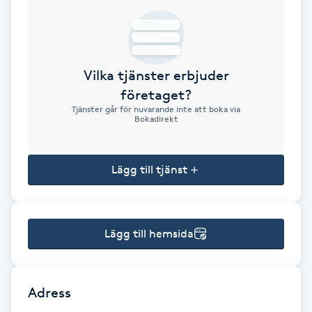
Brynformning
Brynfärgning
Vilka tjänster erbjuder
företaget?
Brynplockning
Tjänster går för nuvarande inte att boka via
Bokadirekt
Bröllopsuppsättning
C
Lägg till tjänst
Celluliter
Lägg till hemsida
Coachning
Color correction
Adress