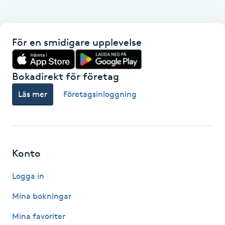
F
Face framing
För en smidigare upplevelse
Faceliftmassage
Bokadirekt för företag
Fet hårbotten
Läs mer
Företagsinloggning
Fettreducering
Fibromassage
Konto
Logga in
Fillers
Mina bokningar
Fotmassage
Mina favoriter