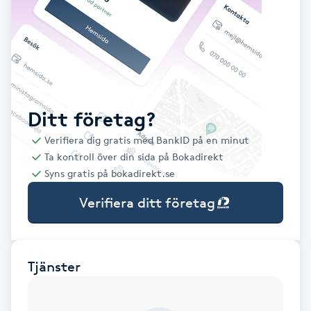
Babylights
Balayage
Bambumassage
Ditt företag?
Verifiera dig gratis med BankID på en minut
Barber
Ta kontroll över din sida på Bokadirekt
Syns gratis på bokadirekt.se
Barnklippning
Verifiera ditt företag
BIAB
Blowout
Tjänster
Bottenfärg