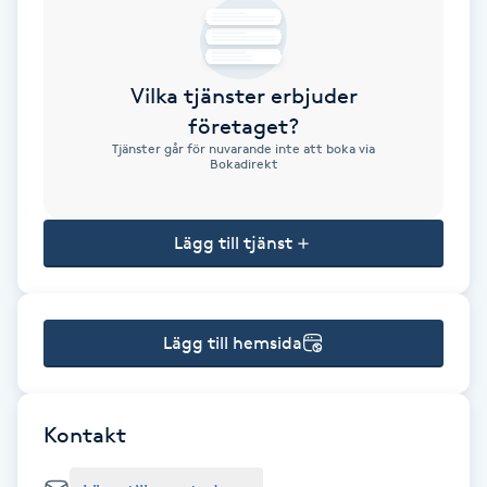
Brynformning
Vilka tjänster erbjuder
Brynfärgning
företaget?
Tjänster går för nuvarande inte att boka via
Brynplockning
Bokadirekt
Bröllopsuppsättning
Lägg till tjänst
C
Celluliter
Lägg till hemsida
Coachning
Color correction
Kontakt