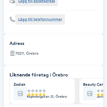
Cryoterapi
Lägg till epostadress
D
Lägg till telefonnummer
Damklippning
Dermapen
Adress
Diamantslipning
70211, Örebro
E
Enzympeeling
Liknande
företag
i Örebro
Extensions
Zodiak
Beauty Cente
Extensions borttagning
Köpmangatan 21, Örebro
Järnvä
Eyeliner-tatuering