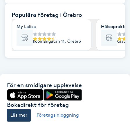
F
Populära
företag
i Örebro
Face framing
My Lalisa
Hälsopraktik
Faceliftmassage
Köpmangatan 11, Örebro
Gladar
Fet hårbotten
Fettreducering
För en smidigare upplevelse
Fibromassage
Fillers
Bokadirekt för företag
Läs mer
Företagsinloggning
Fotmassage