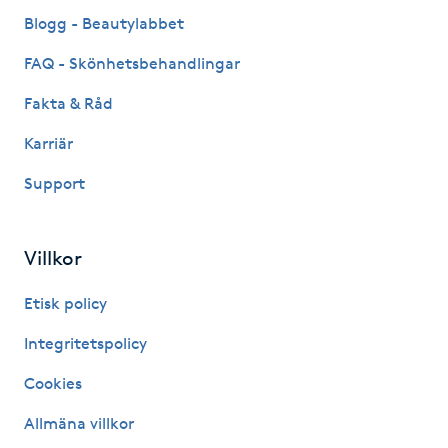
Fransk manikyr
Blogg - Beautylabbet
FAQ - Skönhetsbehandlingar
Fransrengöring
Fakta & Råd
Frekvensterapi
Karriär
Support
Friskvård
Friskvårdsmassage
Villkor
Frisör
Etisk policy
Integritetspolicy
Funktionsanalys
Cookies
Färgning
Allmäna villkor