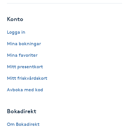
Fotsvamp
Konto
Fotvård
Logga in
Fransar
Mina bokningar
Fransborttagning
Mina favoriter
Mitt presentkort
Fransfärgning
Mitt friskvårdskort
Fransförlängning
Avboka med kod
Fransförlängning Megavolym
Bokadirekt
Fransförlängning Volym
Om Bokadirekt