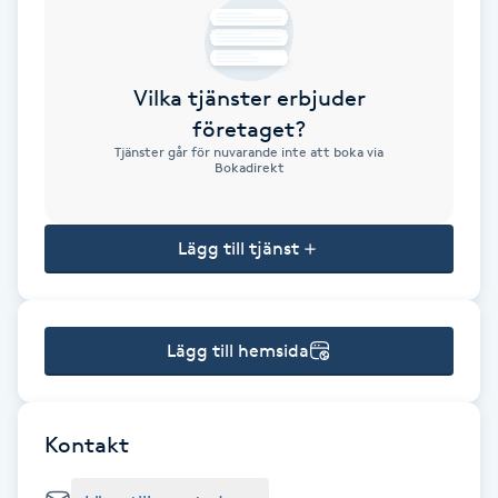
Brynformning
Vilka tjänster erbjuder
Brynfärgning
företaget?
Tjänster går för nuvarande inte att boka via
Brynplockning
Bokadirekt
Bröllopsuppsättning
Lägg till tjänst
C
Celluliter
Lägg till hemsida
Coachning
Color correction
Kontakt