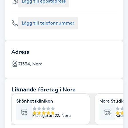
Cryoterapi
Lägg till epostadress
D
Lägg till telefonnummer
Damklippning
Dermapen
Adress
Diamantslipning
71334, Nora
E
Enzympeeling
Liknande
företag
i Nora
Extensions
Skönhetskliniken
Nora Studio
Extensions borttagning
Prästgatan 22, Nora
Rådma
Eyeliner-tatuering