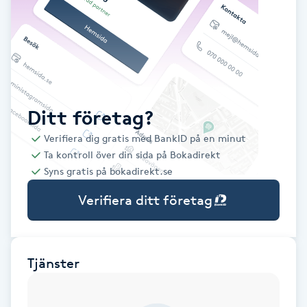
Babylights
Balayage
Bambumassage
Ditt företag?
Verifiera dig gratis med BankID på en minut
Barber
Ta kontroll över din sida på Bokadirekt
Syns gratis på bokadirekt.se
Barnklippning
Verifiera ditt företag
BIAB
Blowout
Tjänster
Bottenfärg