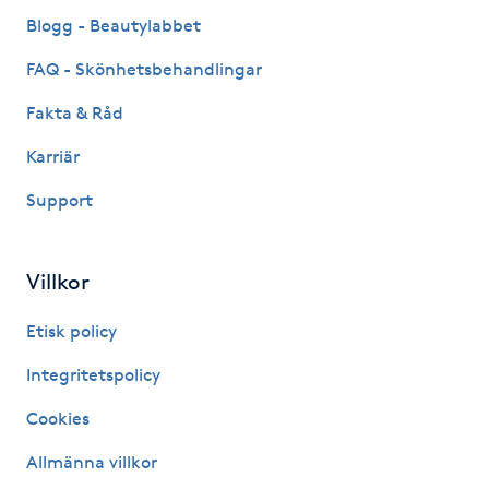
Fransk manikyr
Blogg - Beautylabbet
FAQ - Skönhetsbehandlingar
Fransrengöring
Fakta & Råd
Frekvensterapi
Karriär
Support
Friskvård
Friskvårdsmassage
Villkor
Frisör
Etisk policy
Integritetspolicy
Funktionsanalys
Cookies
Färgning
Allmänna villkor