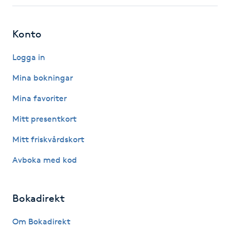
Fotsvamp
Konto
Fotvård
Logga in
Fransar
Mina bokningar
Fransborttagning
Mina favoriter
Mitt presentkort
Fransfärgning
Mitt friskvårdskort
Fransförlängning
Avboka med kod
Fransförlängning Megavolym
Bokadirekt
Fransförlängning Volym
Om Bokadirekt