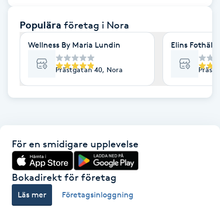
F
Populära
företag
i Nora
Face framing
Wellness By Maria Lundin
Elins Fothäls
Faceliftmassage
Prästgatan 40, Nora
Prästg
Fet hårbotten
Fettreducering
För en smidigare upplevelse
Fibromassage
Fillers
Bokadirekt för företag
Läs mer
Företagsinloggning
Fotmassage