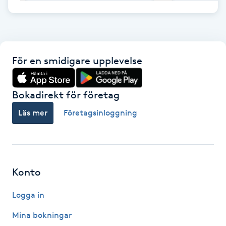
F
Face framing
För en smidigare upplevelse
Faceliftmassage
Bokadirekt för företag
Fet hårbotten
Läs mer
Företagsinloggning
Fettreducering
Fibromassage
Konto
Fillers
Logga in
Fotmassage
Mina bokningar