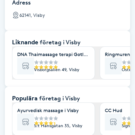
Cryoterapi
Adress
D
62141, Visby
Damklippning
Liknande
företag
i Visby
Dermapen
DNA Thaimassage terapi Gotland
Ringmurens h
Diamantslipning
E
Visborgsallén 49, Visby
Österv
Enzympeeling
Populära
företag
i Visby
Extensions
Ayurvedisk massage i Visby
CC Hud
Extensions borttagning
S:t Hansgatan 35, Visby
Signal
Eyeliner-tatuering