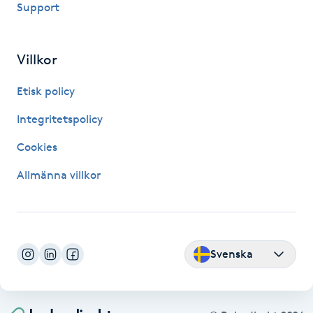
Support
Fransk manikyr
Fransrengöring
Villkor
Etisk policy
Frekvensterapi
Integritetspolicy
Friskvård
Cookies
Friskvårdsmassage
Allmänna villkor
Frisör
Funktionsanalys
Svenska
Färgning