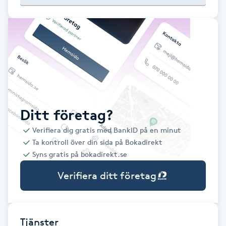
Babylights
Balayage
Bambumassage
Barber
Ditt företag?
Verifiera dig gratis med BankID på en minut
Barnklippning
Ta kontroll över din sida på Bokadirekt
Syns gratis på bokadirekt.se
BIAB
Verifiera ditt företag
Blowout
Bottenfärg
Tjänster