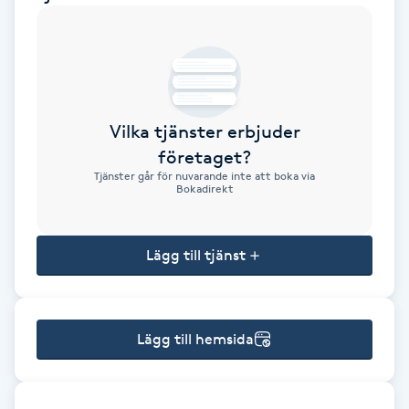
Brynformning
Brynfärgning
Vilka tjänster erbjuder
Brynplockning
företaget?
Tjänster går för nuvarande inte att boka via
Bröllopsuppsättning
Bokadirekt
C
Lägg till tjänst
Celluliter
Coachning
Lägg till hemsida
Color correction