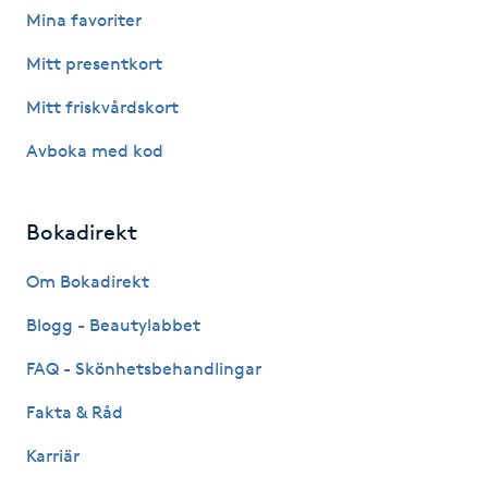
Mina favoriter
Fotsvamp
Mitt presentkort
Fotvård
Mitt friskvårdskort
Fransar
Avboka med kod
Fransborttagning
Bokadirekt
Fransfärgning
Om Bokadirekt
Blogg - Beautylabbet
Fransförlängning
FAQ - Skönhetsbehandlingar
Fransförlängning Megavolym
Fakta & Råd
Fransförlängning Volym
Karriär