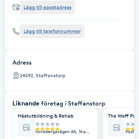
Cryoterapi
Lägg till epostadress
D
Damklippning
Lägg till telefonnummer
Dermapen
Diamantslipning
Adress
E
24592, Staffanstorp
Enzympeeling
Liknande
företag
i Staffanstorp
Extensions
Hästutbildning & Rehab
The Woff Pac
Extensions borttagning
Torrebergavägen 66, Staffanstorp
Väståk
Eyeliner-tatuering