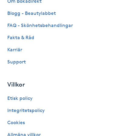
Om Bokadirekt
Fransk manikyr
Blogg - Beautylabbet
Fransrengöring
FAQ - Skönhetsbehandlingar
Fakta & Råd
Frekvensterapi
Karriär
Friskvård
Support
Friskvårdsmassage
Villkor
Frisör
Etisk policy
Funktionsanalys
Integritetspolicy
Cookies
Färgning
Allmäna villkor