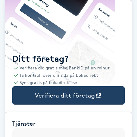
Babylights
Balayage
Bambumassage
Ditt företag?
Barber
Verifiera dig gratis med BankID på en minut
Ta kontroll över din sida på Bokadirekt
Barnklippning
Syns gratis på bokadirekt.se
Verifiera ditt företag
BIAB
Blowout
Tjänster
Bottenfärg