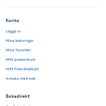
Fotsvamp
Fotvård
Konto
Fransar
Logga in
Mina bokningar
Fransborttagning
Mina favoriter
Fransfärgning
Mitt presentkort
Mitt friskvårdskort
Fransförlängning
Avboka med kod
Fransförlängning Megavolym
Bokadirekt
Fransförlängning Volym