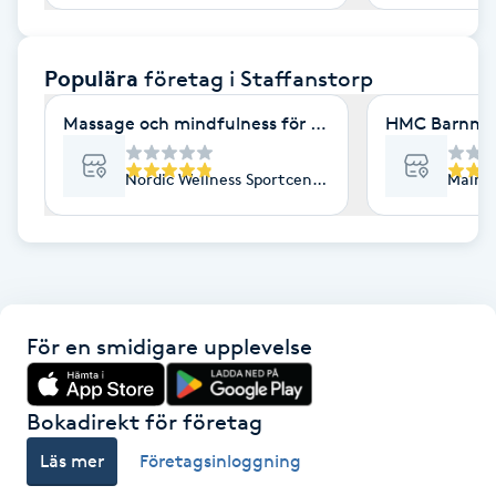
F
Populära
företag
i Staffanstorp
Face framing
Massage och mindfulness för dig i Staffanstorp
HMC Barnmor
Faceliftmassage
Nordic Wellness Sportcenter Staffanstorp, Staffa
Malmöv
Fet hårbotten
Fettreducering
Fibromassage
För en smidigare upplevelse
Fillers
Bokadirekt för företag
Fotmassage
Läs mer
Företagsinloggning