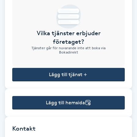
Brynformning
Brynfärgning
Vilka tjänster erbjuder
företaget?
Brynplockning
Tjänster går för nuvarande inte att boka via
Bokadirekt
Bröllopsuppsättning
C
Lägg till tjänst
Celluliter
Lägg till hemsida
Coachning
Color correction
Kontakt