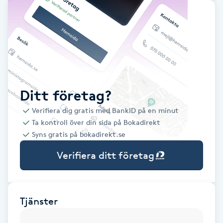
Babylights
Balayage
Bambumassage
Ditt företag?
Barber
Verifiera dig gratis med BankID på en minut
Ta kontroll över din sida på Bokadirekt
Barnklippning
Syns gratis på bokadirekt.se
Verifiera ditt företag
BIAB
Blowout
Tjänster
Bottenfärg