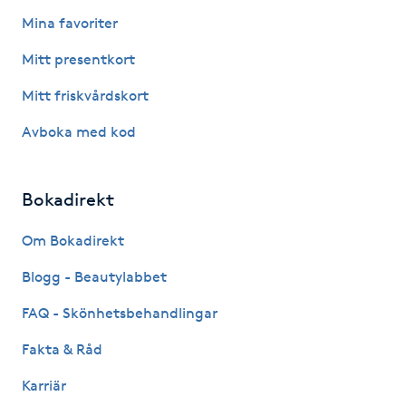
Fotsvamp
Mina favoriter
Mitt presentkort
Fotvård
Mitt friskvårdskort
Fransar
Avboka med kod
Fransborttagning
Bokadirekt
Fransfärgning
Om Bokadirekt
Fransförlängning
Blogg - Beautylabbet
FAQ - Skönhetsbehandlingar
Fransförlängning Megavolym
Fakta & Råd
Fransförlängning Volym
Karriär