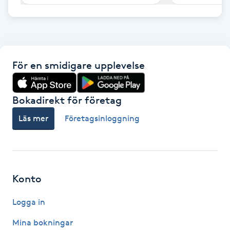
F
Face framing
För en smidigare upplevelse
Faceliftmassage
Fet hårbotten
Bokadirekt för företag
Läs mer
Företagsinloggning
Fettreducering
Fibromassage
Konto
Fillers
Logga in
Fotmassage
Mina bokningar