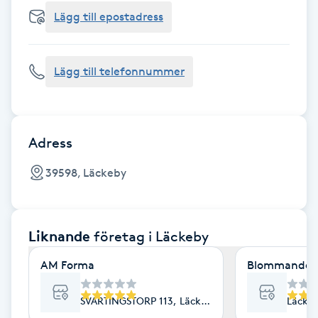
Cryoterapi
Lägg till epostadress
D
Damklippning
Lägg till telefonnummer
Dermapen
Diamantslipning
Adress
E
39598, Läckeby
Enzympeeling
Liknande
företag
i Läckeby
Extensions
AM Forma
Blommande H
Extensions borttagning
SVARTINGSTORP 113, Läckeby
Läckeb
Eyeliner-tatuering