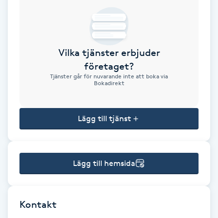
Brynformning
Brynfärgning
Vilka tjänster erbjuder
företaget?
Brynplockning
Tjänster går för nuvarande inte att boka via
Bokadirekt
Bröllopsuppsättning
C
Lägg till tjänst
Celluliter
Lägg till hemsida
Coachning
Color correction
Kontakt