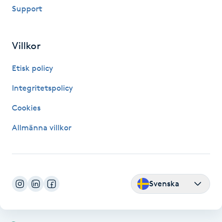
Support
Fransk manikyr
Fransrengöring
Villkor
Frekvensterapi
Etisk policy
Integritetspolicy
Friskvård
Cookies
Friskvårdsmassage
Allmänna villkor
Frisör
Funktionsanalys
Svenska
Färgning