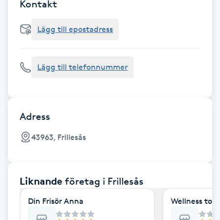
Cryoterapi
Kontakt
D
Lägg till epostadress
Damklippning
Lägg till telefonnummer
Dermapen
Diamantslipning
E
Adress
Enzympeeling
43963, Frillesås
Extensions
Liknande
företag
i Frillesås
Extensions borttagning
Din Frisör Anna
Wellness to 
Eyeliner-tatuering