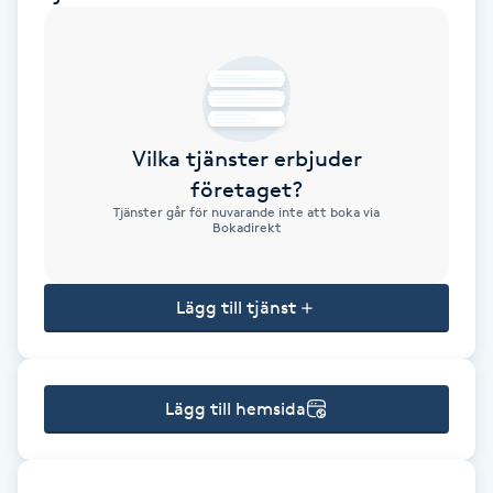
Brynformning
Brynfärgning
Vilka tjänster erbjuder
Brynplockning
företaget?
Tjänster går för nuvarande inte att boka via
Bröllopsuppsättning
Bokadirekt
C
Lägg till tjänst
Celluliter
Coachning
Lägg till hemsida
Color correction