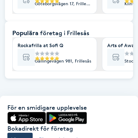
Göteborgsvägen 17, Frillesås
Klintv
F
Face framing
Populära
företag
i Frillesås
Faceliftmassage
Rockafrilla at Sofi Q
Arts of Awa
Fet hårbotten
Gällingevägen 981, Frillesås
Stocka
Fettreducering
Fibromassage
För en smidigare upplevelse
Fillers
Fotmassage
Bokadirekt för företag