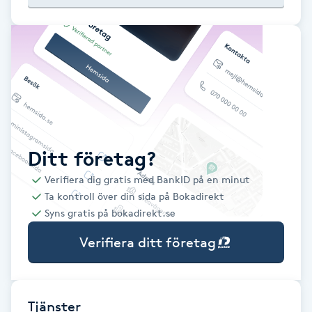
Babylights
Balayage
Bambumassage
Barber
Ditt företag?
Verifiera dig gratis med BankID på en minut
Barnklippning
Ta kontroll över din sida på Bokadirekt
Syns gratis på bokadirekt.se
BIAB
Verifiera ditt företag
Blowout
Bottenfärg
Tjänster