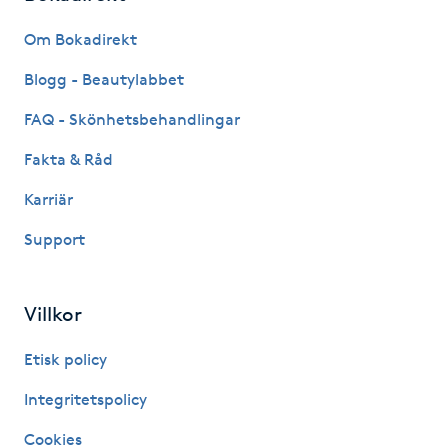
Fransk manikyr
Om Bokadirekt
Fransrengöring
Blogg - Beautylabbet
FAQ - Skönhetsbehandlingar
Frekvensterapi
Fakta & Råd
Friskvård
Karriär
Support
Friskvårdsmassage
Frisör
Villkor
Funktionsanalys
Etisk policy
Integritetspolicy
Färgning
Cookies