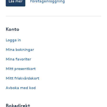
Läs mer
Företagsinloggning
Fotsvamp
Fotvård
Konto
Fransar
Logga in
Fransborttagning
Mina bokningar
Fransfärgning
Mina favoriter
Mitt presentkort
Fransförlängning
Mitt friskvårdskort
Fransförlängning Megavolym
Avboka med kod
Fransförlängning Volym
Bokadirekt