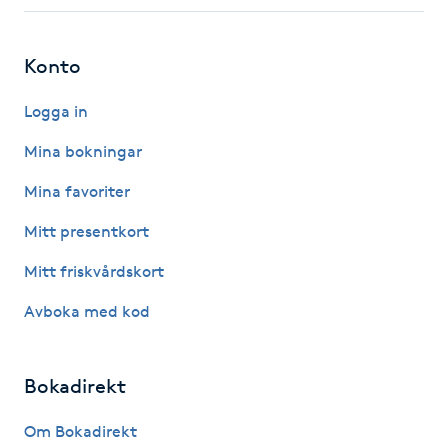
Fotsvamp
Konto
Fotvård
Logga in
Fransar
Mina bokningar
Fransborttagning
Mina favoriter
Mitt presentkort
Fransfärgning
Mitt friskvårdskort
Fransförlängning
Avboka med kod
Fransförlängning Megavolym
Bokadirekt
Fransförlängning Volym
Om Bokadirekt