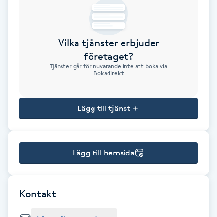
Brynformning
Vilka tjänster erbjuder
Brynfärgning
företaget?
Tjänster går för nuvarande inte att boka via
Brynplockning
Bokadirekt
Bröllopsuppsättning
Lägg till tjänst
C
Celluliter
Lägg till hemsida
Coachning
Color correction
Kontakt