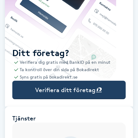
Babylights
Balayage
Bambumassage
Ditt företag?
Verifiera dig gratis med BankID på en minut
Barber
Ta kontroll över din sida på Bokadirekt
Syns gratis på bokadirekt.se
Barnklippning
Verifiera ditt företag
BIAB
Blowout
Tjänster
Bottenfärg