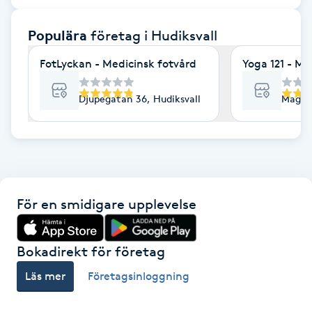
F
Populära
företag
i Hudiksvall
Face framing
FotLyckan - Medicinsk fotvård
Yoga 121 - Ma
Faceliftmassage
Djupegatan 36, Hudiksvall
Magasi
Fet hårbotten
Fettreducering
För en smidigare upplevelse
Fibromassage
Fillers
Bokadirekt för företag
Läs mer
Företagsinloggning
Fotmassage