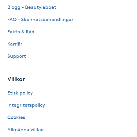
Fransk manikyr
Blogg - Beautylabbet
FAQ - Skönhetsbehandlingar
Fransrengöring
Fakta & Råd
Frekvensterapi
Karriär
Support
Friskvård
Friskvårdsmassage
Villkor
Frisör
Etisk policy
Integritetspolicy
Funktionsanalys
Cookies
Färgning
Allmänna villkor