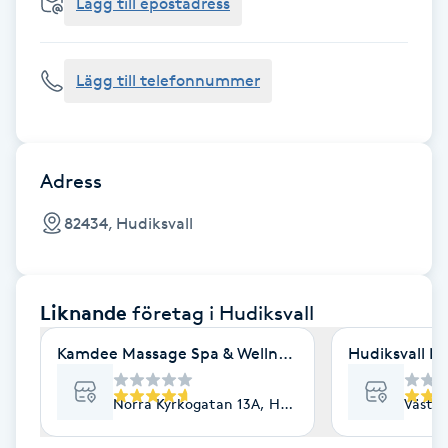
Cryoterapi
Lägg till epostadress
D
Lägg till telefonnummer
Damklippning
Dermapen
Adress
Diamantslipning
82434, Hudiksvall
E
Enzympeeling
Liknande
företag
i Hudiksvall
Extensions
Kamdee Massage Spa & Wellness
Hudiksvall N
Extensions borttagning
Norra Kyrkogatan 13A, Hudiksvall
Västra
Eyeliner-tatuering