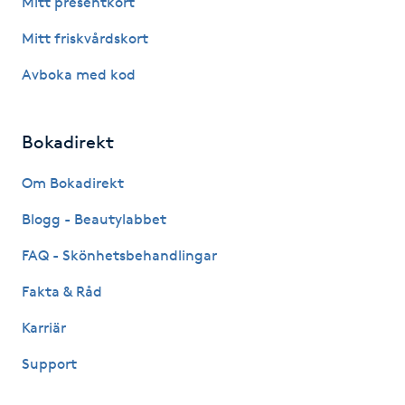
Mitt presentkort
Fotsvamp
Mitt friskvårdskort
Fotvård
Avboka med kod
Fransar
Bokadirekt
Fransborttagning
Om Bokadirekt
Blogg - Beautylabbet
Fransfärgning
FAQ - Skönhetsbehandlingar
Fransförlängning
Fakta & Råd
Fransförlängning Megavolym
Karriär
Support
Fransförlängning Volym