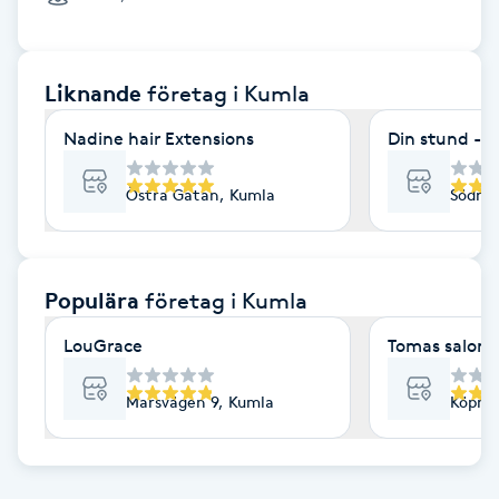
Cryoterapi
D
Liknande
företag
i Kumla
Damklippning
Nadine hair Extensions
Din stund - M
Dermapen
Östra Gatan, Kumla
Södra 
Diamantslipning
E
Populära
företag
i Kumla
Enzympeeling
LouGrace
Tomas salong
Extensions
Marsvägen 9, Kumla
Köpma
Extensions borttagning
Eyeliner-tatuering