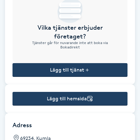
Brynformning
Vilka tjänster erbjuder
Brynfärgning
företaget?
Tjänster går för nuvarande inte att boka via
Brynplockning
Bokadirekt
Bröllopsuppsättning
Lägg till tjänst
C
Celluliter
Lägg till hemsida
Coachning
Color correction
Adress
69234, Kumla