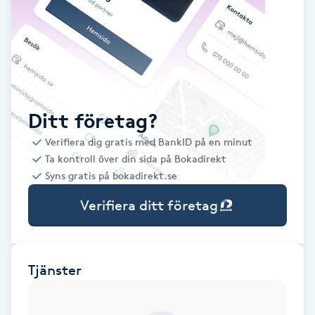
Babylights
Balayage
Bambumassage
Ditt företag?
Verifiera dig gratis med BankID på en minut
Barber
Ta kontroll över din sida på Bokadirekt
Syns gratis på bokadirekt.se
Barnklippning
Verifiera ditt företag
BIAB
Blowout
Tjänster
Bottenfärg