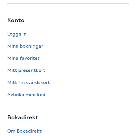
Fotsvamp
Konto
Fotvård
Logga in
Fransar
Mina bokningar
Fransborttagning
Mina favoriter
Mitt presentkort
Fransfärgning
Mitt friskvårdskort
Fransförlängning
Avboka med kod
Fransförlängning Megavolym
Bokadirekt
Fransförlängning Volym
Om Bokadirekt