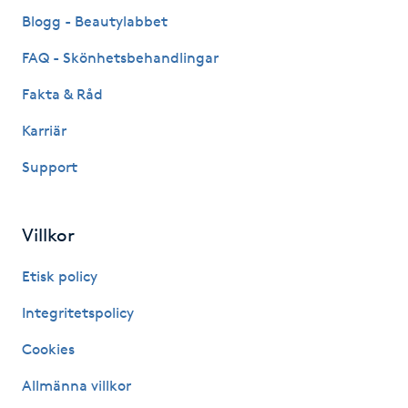
Fransk manikyr
Blogg - Beautylabbet
FAQ - Skönhetsbehandlingar
Fransrengöring
Fakta & Råd
Frekvensterapi
Karriär
Support
Friskvård
Friskvårdsmassage
Villkor
Frisör
Etisk policy
Integritetspolicy
Funktionsanalys
Cookies
Färgning
Allmänna villkor