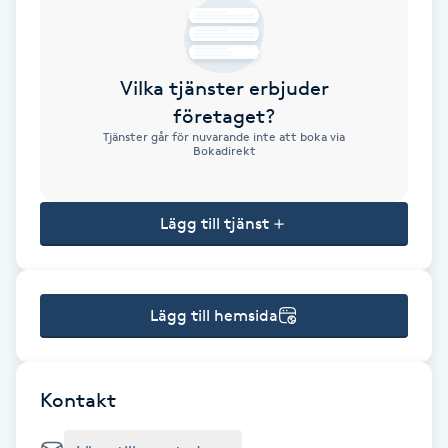
Brynformning
Vilka tjänster erbjuder
Brynfärgning
företaget?
Tjänster går för nuvarande inte att boka via
Brynplockning
Bokadirekt
Bröllopsuppsättning
Lägg till tjänst
C
Celluliter
Lägg till hemsida
Coachning
Color correction
Kontakt