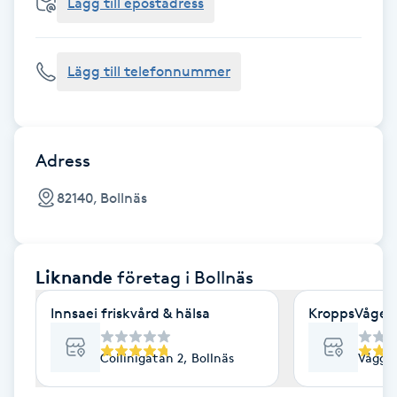
Cryoterapi
Lägg till epostadress
D
Lägg till telefonnummer
Damklippning
Dermapen
Adress
Diamantslipning
82140, Bollnäs
E
Enzympeeling
Liknande
företag
i Bollnäs
Extensions
Innsaei friskvård & hälsa
KroppsVågen
Extensions borttagning
Collinigatan 2, Bollnäs
Våggat
Eyeliner-tatuering