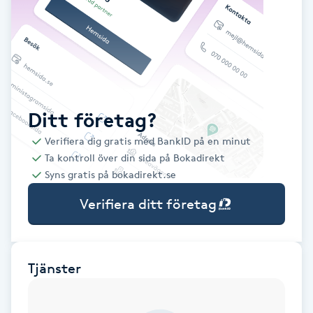
Babylights
Balayage
Bambumassage
Ditt företag?
Verifiera dig gratis med BankID på en minut
Barber
Ta kontroll över din sida på Bokadirekt
Syns gratis på bokadirekt.se
Barnklippning
Verifiera ditt företag
BIAB
Blowout
Tjänster
Bottenfärg