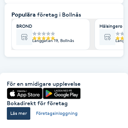
F
Populära
företag
i Bollnäs
Face framing
BROND
Hälsingero
Faceliftmassage
Långgatan 19, Bollnäs
Långnä
Fet hårbotten
Fettreducering
För en smidigare upplevelse
Fibromassage
Fillers
Bokadirekt för företag
Läs mer
Företagsinloggning
Fotmassage