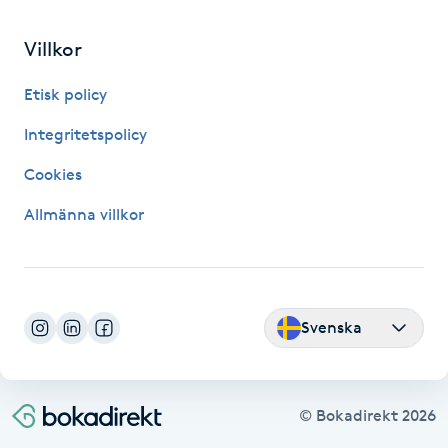
Fransk manikyr
Villkor
Fransrengöring
Etisk policy
Frekvensterapi
Integritetspolicy
Cookies
Friskvård
Allmänna villkor
Friskvårdsmassage
Frisör
Svenska
Funktionsanalys
Färgning
© Bokadirekt
2026