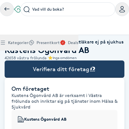
Vad vill du boka?
Boka klippning, färg, balayage eller barberare - allt
Thaimassage, gravidmassage, koppning eller klassisk
Manikyr, nagelförlängning, akryl eller gellack - boka
Lashlift, browlift, fransförlängning och trådning - få
Ansiktsbehandling, microneedling, Dermapen eller
Spraytan, fillers, tandblekning eller makeup -
Akupunktur, kiropraktik, yoga eller samtalsterapi -
Presentkort på Bokadirekt
Deals
A
Hem
Hälsa & Sjukvård
Specialistläkare ej på sjukhus
Köp Friskvårdskort
Kategorier
Presentkort
Deals
för ditt hår på ett ställe.
- hitta rätt behandling här.
dina naglar hos proffs.
form och färg med stil.
LPG - boka din hudvård nu.
upptäck skönhetsbehandlingar här.
boka din väg till välmående.
Kustens Ögonvård AB
Gäller för friskvårdstjänster hos 4 500+ utövare
Köp Presentkort
Hitta en deal
Akne
Frisör nära mig
Massage nära mig
Naglar nära mig
Fransar & Bryn nära mig
Hudvård nära mig
Skönhet nära mig
Hälsa nära mig
42658
västra frölunda
Gäller hos 10 000+ specialister - digital eller fysisk
Alltid med rabatt
Inga omdömen
Mitt friskvårdskort
leverans
POPULÄRA DEALSKATEGORIER
Aknebehandling
Verifiera ditt företag
POPULÄRA FRISKVÅRDSTJÄNSTER
POPULÄRA TJÄNSTER
POPULÄRA TJÄNSTER
POPULÄRA TJÄNSTER
POPULÄRA TJÄNSTER
POPULÄRA TJÄNSTER
POPULÄRA TJÄNSTER
POPULÄRA TJÄNSTER
Mitt presentkort
Frisör
Lashlift
Massage
Koppningsmassage
Klippning
Thaimassage
Pedikyr
Fransar
Ansiktsbehandling
Fillers
Kiropraktik
Barnklippning
Fotmassage
Gele naglar
Microblading
Dermapen
Kosmetisk tatuering
Yoga
POPULÄRT ATT BOKA
Akrylnaglar
Barberare
Browlift
Om företaget
Thaimassage
Taktil massage
Frisör
Manikyr
Herrklippning
Svensk massage
Nagelförlängning
Fransförlängning
Microneedling
Piercing
Naprapati
Balayage
Ansiktsmassage
Akrylnaglar
Trådning
Pigmentfläckar
Makeup
Träning
Kustens Ögonvård AB är verksamt i Västra
Massage
Naglar
Akupressur
frölunda och inriktar sig på tjänster inom Hälsa &
Ansiktsmassage
Naprapati
Massage
Hudvård
Slingor
Klassisk massage
Manikyr
Lashlift
Headspa
Spraytan
Medicinsk fotvård
Keratin
Taktil massage
Fransk manikyr
Singel fransar
Rosaceabehandling
Skinbooster
Sjukgymnastik
Sjukvård
Hudvård
Manikyr
Fotmassage
Kiropraktik
Thaimassage
Ansiktsbehandling
Hårförlängning
Lymfmassage
Nagelvård
Ögonbryn
LPG
Tandblekning
Estetisk fotvård
Olaplex
Koppningsmassage
Borttagning
Fransfärgning
Kärlbehandling
PRP
Samtalsterapi
Akupunktur
Kustens Ögonvård AB
Ansiktsbehandling
Pedikyr
Lymfmassage
Träning
Ansiktsmassage
Microneedling
Barberare
Gravidmassage
Gellack
Browlift
HIFU
Tatuering
Akupunktur
Reparation
Volymfransar
Aknebehandling
Hyperhidros
Healing