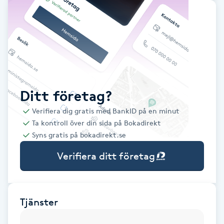
Babylights
Balayage
Bambumassage
Ditt företag?
Barber
Verifiera dig gratis med BankID på en minut
Ta kontroll över din sida på Bokadirekt
Barnklippning
Syns gratis på bokadirekt.se
Verifiera ditt företag
BIAB
Blowout
Tjänster
Bottenfärg