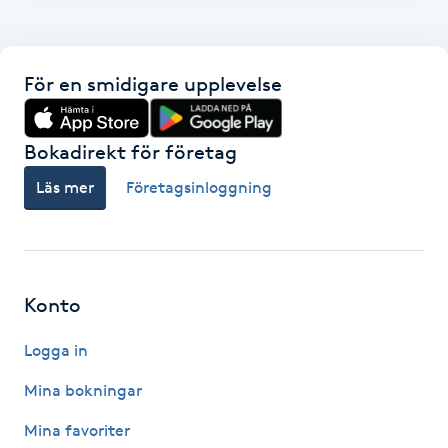
F
Face framing
För en smidigare upplevelse
Faceliftmassage
Bokadirekt för företag
Fet hårbotten
Läs mer
Företagsinloggning
Fettreducering
Fibromassage
Konto
Logga in
Fillers
Mina bokningar
Fotmassage
Mina favoriter