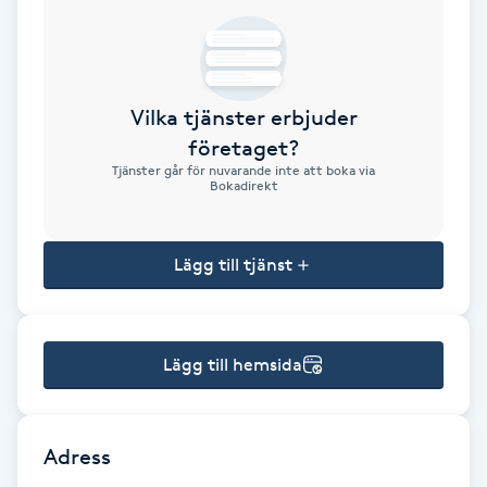
Brynformning
Brynfärgning
Vilka tjänster erbjuder
företaget?
Brynplockning
Tjänster går för nuvarande inte att boka via
Bokadirekt
Bröllopsuppsättning
C
Lägg till tjänst
Celluliter
Lägg till hemsida
Coachning
Color correction
Adress