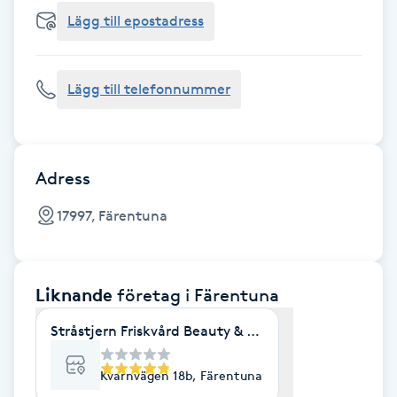
Cryoterapi
Lägg till epostadress
D
Damklippning
Lägg till telefonnummer
Dermapen
Diamantslipning
Adress
E
17997, Färentuna
Enzympeeling
Liknande
företag
i Färentuna
Extensions
Stråstjern Friskvård Beauty & Health
Extensions borttagning
Kvarnvägen 18b, Färentuna
Eyeliner-tatuering