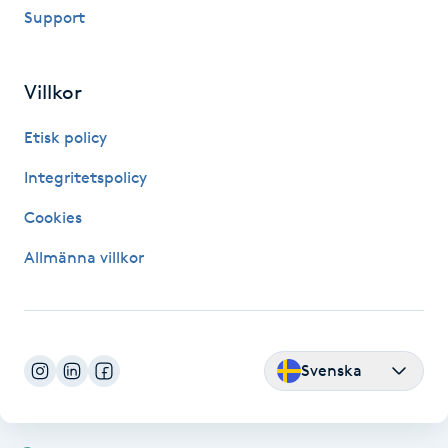
Support
Fransk manikyr
Fransrengöring
Villkor
Frekvensterapi
Etisk policy
Integritetspolicy
Friskvård
Cookies
Friskvårdsmassage
Allmänna villkor
Frisör
Funktionsanalys
Svenska
Färgning