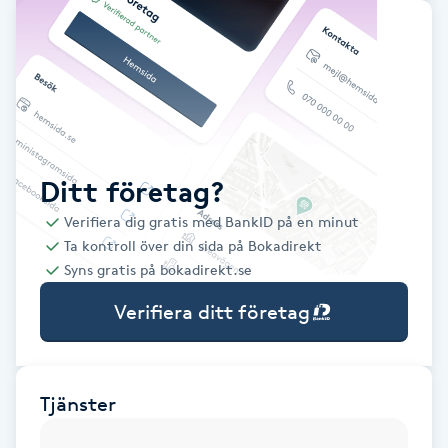
Babylights
Balayage
Bambumassage
Ditt företag?
Barber
Verifiera dig gratis med BankID på en minut
Ta kontroll över din sida på Bokadirekt
Barnklippning
Syns gratis på bokadirekt.se
Verifiera ditt företag
BIAB
Blowout
Tjänster
Bottenfärg