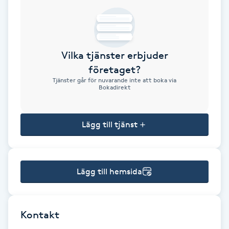
Brynformning
Brynfärgning
Vilka tjänster erbjuder
företaget?
Brynplockning
Tjänster går för nuvarande inte att boka via
Bokadirekt
Bröllopsuppsättning
C
Lägg till tjänst
Celluliter
Lägg till hemsida
Coachning
Color correction
Kontakt