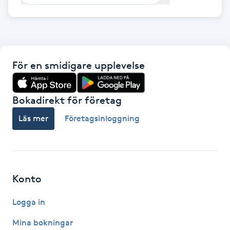
F
Face framing
För en smidigare upplevelse
Faceliftmassage
Fet hårbotten
Bokadirekt för företag
Läs mer
Företagsinloggning
Fettreducering
Fibromassage
Konto
Fillers
Logga in
Fotmassage
Mina bokningar