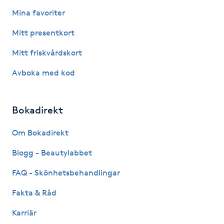
Fotsvamp
Mina favoriter
Mitt presentkort
Fotvård
Mitt friskvårdskort
Fransar
Avboka med kod
Fransborttagning
Bokadirekt
Fransfärgning
Om Bokadirekt
Fransförlängning
Blogg - Beautylabbet
FAQ - Skönhetsbehandlingar
Fransförlängning Megavolym
Fakta & Råd
Fransförlängning Volym
Karriär