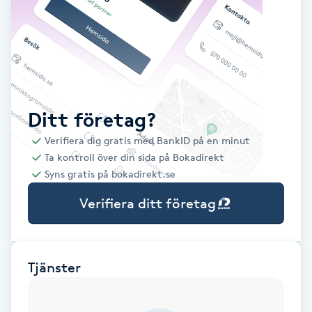
Babylights
Balayage
Bambumassage
Ditt företag?
Verifiera dig gratis med BankID på en minut
Barber
Ta kontroll över din sida på Bokadirekt
Syns gratis på bokadirekt.se
Barnklippning
Verifiera ditt företag
BIAB
Blowout
Tjänster
Bottenfärg