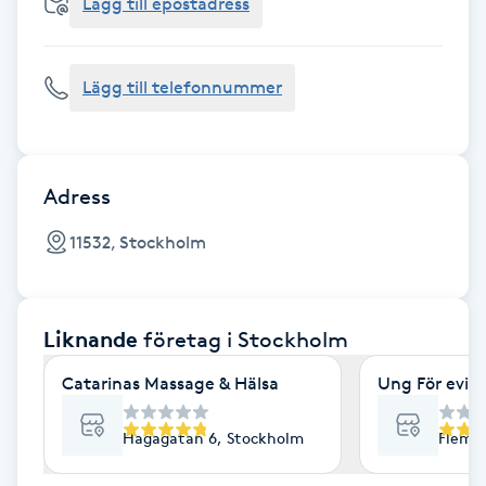
Cryoterapi
Lägg till epostadress
D
Lägg till telefonnummer
Damklippning
Dermapen
Adress
Diamantslipning
11532, Stockholm
E
Enzympeeling
Liknande
företag
i Stockholm
Extensions
Catarinas Massage & Hälsa
Ung För evig
Extensions borttagning
Hagagatan 6, Stockholm
Flemi
Eyeliner-tatuering