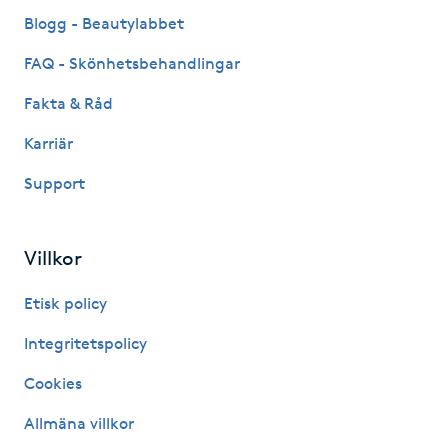
Fransk manikyr
Blogg - Beautylabbet
FAQ - Skönhetsbehandlingar
Fransrengöring
Fakta & Råd
Frekvensterapi
Karriär
Support
Friskvård
Friskvårdsmassage
Villkor
Frisör
Etisk policy
Integritetspolicy
Funktionsanalys
Cookies
Färgning
Allmäna villkor