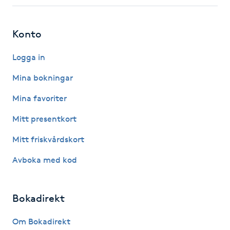
Fotsvamp
Konto
Fotvård
Logga in
Fransar
Mina bokningar
Fransborttagning
Mina favoriter
Mitt presentkort
Fransfärgning
Mitt friskvårdskort
Fransförlängning
Avboka med kod
Fransförlängning Megavolym
Bokadirekt
Fransförlängning Volym
Om Bokadirekt