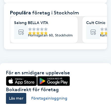
F
Populära
företag
i Stockholm
Face framing
Salong BELLA VITA
Cult Clinic
Faceliftmassage
Hornsgatan 60, Stockholm
Karlav
Fet hårbotten
Fettreducering
För en smidigare upplevelse
Fibromassage
Fillers
Bokadirekt för företag
Läs mer
Företagsinloggning
Fotmassage