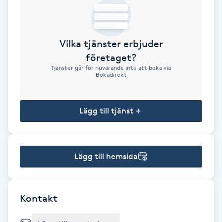
Brynformning
Vilka tjänster erbjuder
Brynfärgning
företaget?
Tjänster går för nuvarande inte att boka via
Brynplockning
Bokadirekt
Bröllopsuppsättning
Lägg till tjänst
C
Celluliter
Lägg till hemsida
Coachning
Color correction
Kontakt