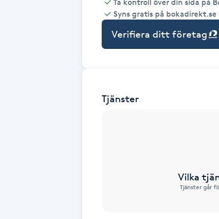
Ta kontroll över din sida på 
Syns gratis på bokadirekt.se
Babylights
Verifiera ditt företag
Balayage
Bambumassage
Tjänster
Barber
Barnklippning
BIAB
Vilka tjä
Blowout
Tjänster går f
Bottenfärg