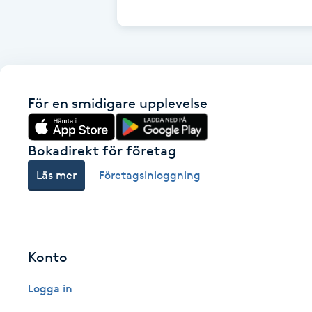
Cryoterapi
D
Damklippning
För en smidigare upplevelse
Dermapen
Diamantslipning
Bokadirekt för företag
E
Läs mer
Företagsinloggning
Enzympeeling
Extensions
Konto
Extensions borttagning
Logga in