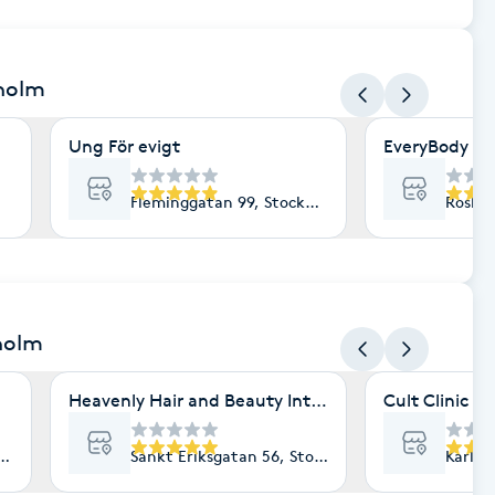
kholm
Ung För evigt
EveryBody La
Fleminggatan 99, Stockholm
Roslag
holm
Heavenly Hair and Beauty International- Ekologisk 
Cult Clinic
lm
Sankt Eriksgatan 56, Stockholm
Karlav