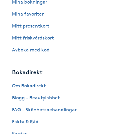
Eyeliner-tatuering
Mina bokningar
F
Mina favoriter
Face framing
Mitt presentkort
Mitt friskvårdskort
Faceliftmassage
Avboka med kod
Fet hårbotten
Bokadirekt
Fettreducering
Om Bokadirekt
Fibromassage
Blogg - Beautylabbet
Fillers
FAQ - Skönhetsbehandlingar
Fakta & Råd
Fotmassage
Karriär