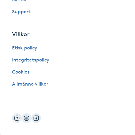
Fotsvamp
Support
Fotvård
Villkor
Fransar
Etisk policy
Fransborttagning
Integritetspolicy
Cookies
Fransfärgning
Allmänna villkor
Fransförlängning
Fransförlängning Megavolym
Fransförlängning Volym