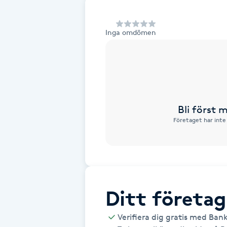
Alternativmedicin
Inga omdömen
Andningsmassage
Ansiktslyft utan kirurgi
Aromamassage
Bli först
Företaget har inte
Ashtanga Yoga
Ayurveda
Ayurvedisk Massage
Ditt företag
Ansiktsbehandling djuprengörande
Verifiera dig gratis med Ban
B