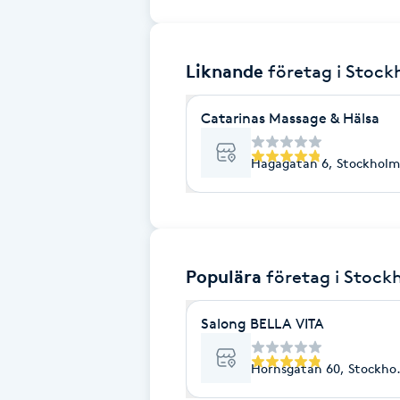
Brynformning
Liknande
företag
i Stoc
Brynfärgning
Catarinas Massage & Hälsa
Brynplockning
Hagagatan 6, Stockholm
Bröllopsuppsättning
C
Celluliter
Populära
företag
i Stock
Coachning
Salong BELLA VITA
Color correction
Hornsgatan 60, Stockho