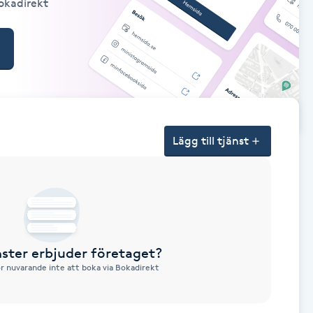
Bokadirekt
Lägg till tjänst
nster erbjuder företaget?
ör nuvarande inte att boka via Bokadirekt