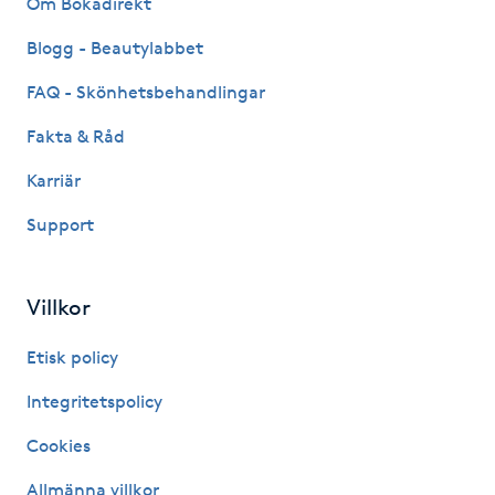
Om Bokadirekt
Fransk manikyr
Blogg - Beautylabbet
Fransrengöring
FAQ - Skönhetsbehandlingar
Fakta & Råd
Frekvensterapi
Karriär
Friskvård
Support
Friskvårdsmassage
Villkor
Frisör
Etisk policy
Funktionsanalys
Integritetspolicy
Cookies
Färgning
Allmänna villkor