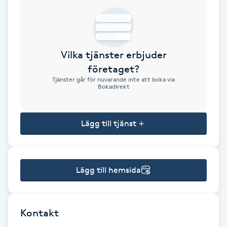
Brynformning
Brynfärgning
Vilka tjänster erbjuder
företaget?
Brynplockning
Tjänster går för nuvarande inte att boka via
Bokadirekt
Bröllopsuppsättning
C
Lägg till tjänst
Celluliter
Lägg till hemsida
Coachning
Color correction
Kontakt