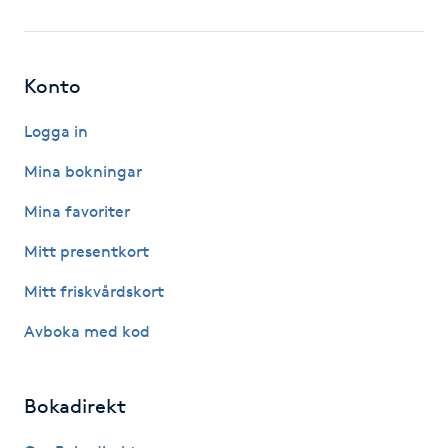
Fotsvamp
Fotvård
Konto
Fransar
Logga in
Mina bokningar
Fransborttagning
Mina favoriter
Fransfärgning
Mitt presentkort
Mitt friskvårdskort
Fransförlängning
Avboka med kod
Fransförlängning Megavolym
Bokadirekt
Fransförlängning Volym