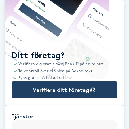
Babylights
Balayage
Bambumassage
Ditt företag?
Barber
Verifiera dig gratis med BankID på en minut
Ta kontroll över din sida på Bokadirekt
Barnklippning
Syns gratis på bokadirekt.se
Verifiera ditt företag
BIAB
Blowout
Tjänster
Bottenfärg