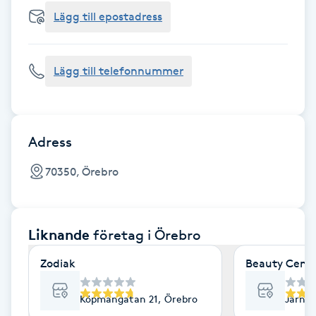
Cryoterapi
Lägg till epostadress
D
Damklippning
Lägg till telefonnummer
Dermapen
Diamantslipning
Adress
E
70350, Örebro
Enzympeeling
Liknande
företag
i Örebro
Extensions
Zodiak
Beauty Cente
Extensions borttagning
Köpmangatan 21, Örebro
Järnvä
Eyeliner-tatuering