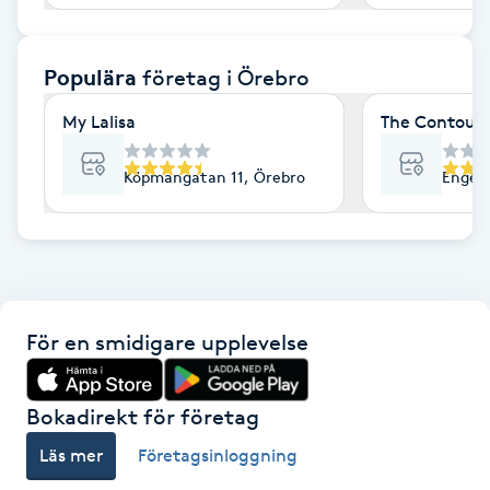
F
Populära
företag
i Örebro
Face framing
My Lalisa
The Contour 
Faceliftmassage
Köpmangatan 11, Örebro
Engelb
Fet hårbotten
Fettreducering
Fibromassage
För en smidigare upplevelse
Fillers
Bokadirekt för företag
Fotmassage
Läs mer
Företagsinloggning