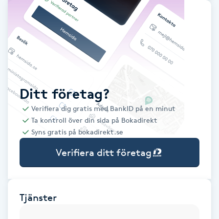
Babylights
Balayage
Bambumassage
Ditt företag?
Barber
Verifiera dig gratis med BankID på en minut
Ta kontroll över din sida på Bokadirekt
Barnklippning
Syns gratis på bokadirekt.se
Verifiera ditt företag
BIAB
Blowout
Tjänster
Bottenfärg