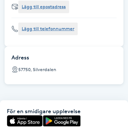
Cryoterapi
Lägg till epostadress
D
Damklippning
Lägg till telefonnummer
Dermapen
Diamantslipning
Adress
E
57750, Silverdalen
Enzympeeling
Extensions
För en smidigare upplevelse
Extensions borttagning
Eyeliner-tatuering