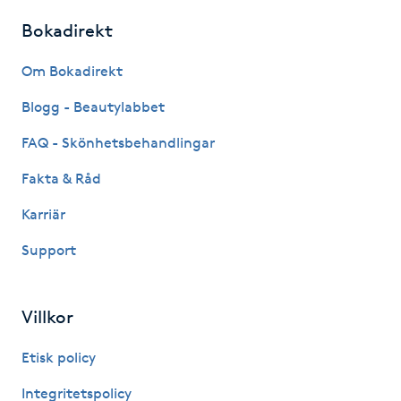
Fotsvamp
Bokadirekt
Fotvård
Om Bokadirekt
Blogg - Beautylabbet
Fransar
FAQ - Skönhetsbehandlingar
Fransborttagning
Fakta & Råd
Karriär
Fransfärgning
Support
Fransförlängning
Villkor
Fransförlängning Megavolym
Etisk policy
Fransförlängning Volym
Integritetspolicy