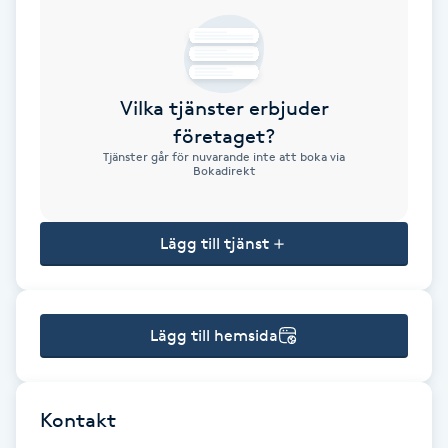
Brynformning
Brynfärgning
Vilka tjänster erbjuder
företaget?
Brynplockning
Tjänster går för nuvarande inte att boka via
Bokadirekt
Bröllopsuppsättning
C
Lägg till tjänst
Celluliter
Lägg till hemsida
Coachning
Color correction
Kontakt