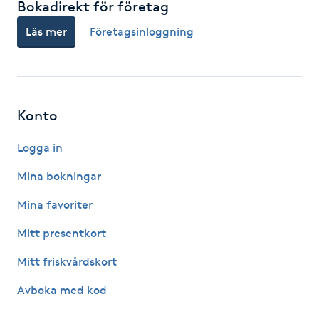
Bokadirekt för företag
F
Läs mer
Företagsinloggning
Face framing
Faceliftmassage
Konto
Fet hårbotten
Logga in
Fettreducering
Mina bokningar
Mina favoriter
Fibromassage
Mitt presentkort
Fillers
Mitt friskvårdskort
Avboka med kod
Fotmassage