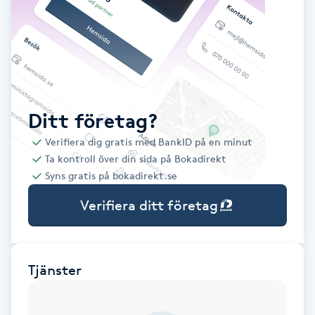
Babylights
Balayage
Bambumassage
Ditt företag?
Verifiera dig gratis med BankID på en minut
Barber
Ta kontroll över din sida på Bokadirekt
Syns gratis på bokadirekt.se
Barnklippning
Verifiera ditt företag
BIAB
Blowout
Tjänster
Bottenfärg