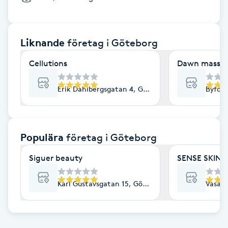
Cryoterapi
D
Liknande
företag
i Göteborg
Damklippning
Cellutions
Dawn massag
Dermapen
Erik Dahlbergsgatan 4, Göteborg
Byfog
Diamantslipning
E
Populära
företag
i Göteborg
Enzympeeling
Siguer beauty
SENSE SKIN C
Extensions
Karl Gustavsgatan 15, Göteborg
Vasapl
Extensions borttagning
Eyeliner-tatuering