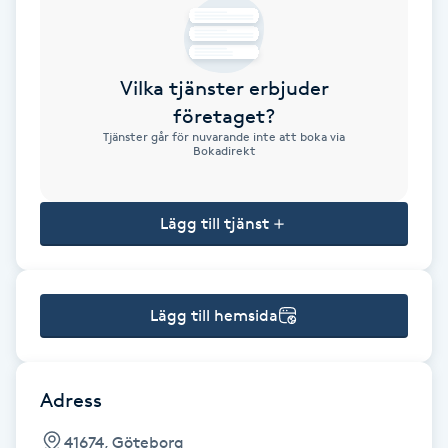
Brynformning
Vilka tjänster erbjuder
Brynfärgning
företaget?
Tjänster går för nuvarande inte att boka via
Brynplockning
Bokadirekt
Bröllopsuppsättning
Lägg till tjänst
C
Celluliter
Lägg till hemsida
Coachning
Color correction
Adress
41674, Göteborg