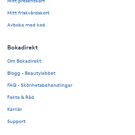
Mitt presentkort
Fotsvamp
Mitt friskvårdskort
Fotvård
Avboka med kod
Fransar
Bokadirekt
Fransborttagning
Om Bokadirekt
Blogg - Beautylabbet
Fransfärgning
FAQ - Skönhetsbehandlingar
Fransförlängning
Fakta & Råd
Fransförlängning Megavolym
Karriär
Support
Fransförlängning Volym