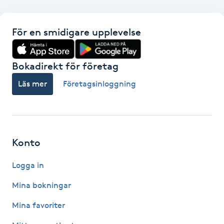
F
För en smidigare upplevelse
Face framing
Bokadirekt för företag
Faceliftmassage
Läs mer
Företagsinloggning
Fet hårbotten
Fettreducering
Konto
Fibromassage
Logga in
Fillers
Mina bokningar
Mina favoriter
Fotmassage