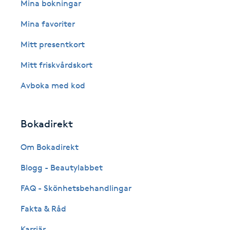
Eyeliner-tatuering
Mina bokningar
F
Mina favoriter
Face framing
Mitt presentkort
Mitt friskvårdskort
Faceliftmassage
Avboka med kod
Fet hårbotten
Bokadirekt
Fettreducering
Om Bokadirekt
Fibromassage
Blogg - Beautylabbet
Fillers
FAQ - Skönhetsbehandlingar
Fakta & Råd
Fotmassage
Karriär