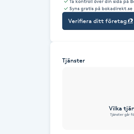
Ta kontroll över din sida på 
Syns gratis på bokadirekt.se
Babylights
Verifiera ditt företag
Balayage
Bambumassage
Tjänster
Barber
Barnklippning
BIAB
Vilka tjä
Blowout
Tjänster går f
Bottenfärg