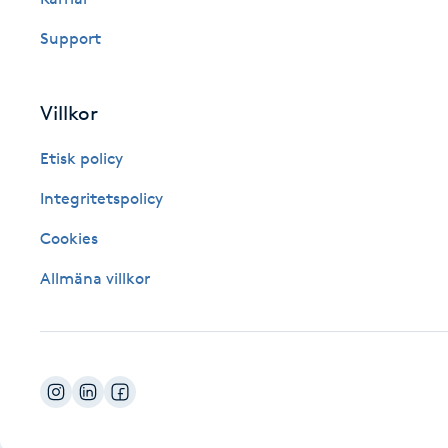
Fotsvamp
Support
Fotvård
Villkor
Fransar
Etisk policy
Fransborttagning
Integritetspolicy
Cookies
Fransfärgning
Allmäna villkor
Fransförlängning
Fransförlängning Megavolym
Fransförlängning Volym