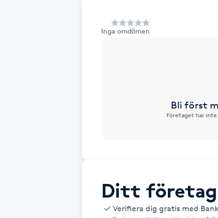
Alternativmedicin
Inga omdömen
Andningsmassage
Ansiktslyft utan kirurgi
Aromamassage
Bli först
Företaget har inte
Ashtanga Yoga
Ayurveda
Ayurvedisk Massage
Ditt företag
Ansiktsbehandling djuprengörande
Verifiera dig gratis med Ban
B