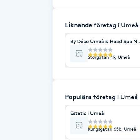
Brynformning
Liknande
företag
i Umeå
Brynfärgning
By Déco Umeå & Head Spa No
Brynplockning
Storgatan 49, Umeå
Bröllopsuppsättning
C
Celluliter
Populära
företag
i Umeå
Coachning
Estetic i Umeå
Color correction
Kungsgatan 65b, Umeå