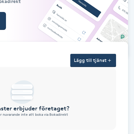
Bokadirekt
Lägg till tjänst
nster erbjuder företaget?
ör nuvarande inte att boka via Bokadirekt