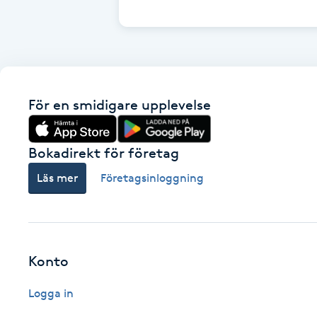
Cryoterapi
D
Damklippning
För en smidigare upplevelse
Dermapen
Diamantslipning
Bokadirekt för företag
E
Läs mer
Företagsinloggning
Enzympeeling
Extensions
Konto
Extensions borttagning
Logga in