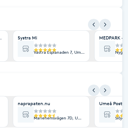
rdic
Systra Mi
MEDPARK - A
Västra Esplanaden 7, Umeå
Nygat
naprapaten.nu
Umeå Postura
Mariehemsvägen 7D, Umeå
Slöjdg