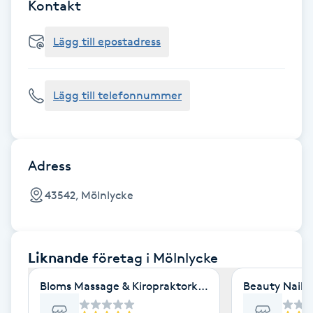
Cryoterapi
Kontakt
D
Lägg till epostadress
Damklippning
Lägg till telefonnummer
Dermapen
Diamantslipning
E
Adress
Enzympeeling
43542, Mölnlycke
Extensions
Liknande
företag
i Mölnlycke
Extensions borttagning
Bloms Massage & Kiropraktorklinik Mölnlycke
Beauty Nails
Eyeliner-tatuering