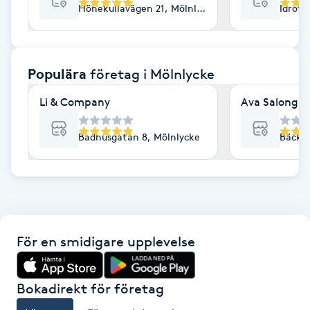
Hönekullavägen 21, Mölnlycke
Idrott
F
Face framing
Populära
företag
i Mölnlycke
Faceliftmassage
Li & Company
Ava Salong
Fet hårbotten
Badhusgatan 8, Mölnlycke
Bäckvä
Fettreducering
Fibromassage
För en smidigare upplevelse
Fillers
Fotmassage
Bokadirekt för företag