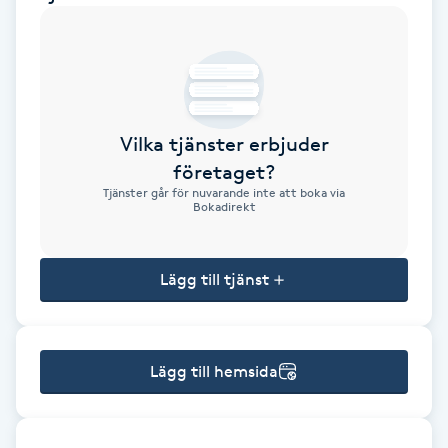
Brynformning
Brynfärgning
Vilka tjänster erbjuder
Brynplockning
företaget?
Tjänster går för nuvarande inte att boka via
Bröllopsuppsättning
Bokadirekt
C
Lägg till tjänst
Celluliter
Coachning
Lägg till hemsida
Color correction