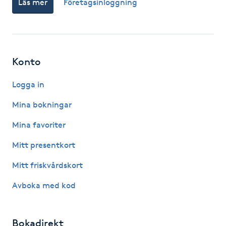
Läs mer
Företagsinloggning
Fotsvamp
Fotvård
Konto
Fransar
Logga in
Fransborttagning
Mina bokningar
Fransfärgning
Mina favoriter
Mitt presentkort
Fransförlängning
Mitt friskvårdskort
Fransförlängning Megavolym
Avboka med kod
Fransförlängning Volym
Bokadirekt