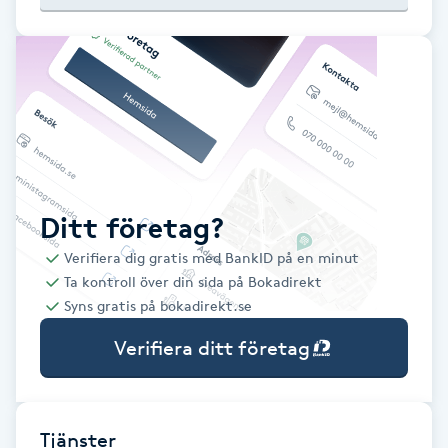
Babylights
Balayage
Bambumassage
Barber
Ditt företag?
Verifiera dig gratis med BankID på en minut
Barnklippning
Ta kontroll över din sida på Bokadirekt
Syns gratis på bokadirekt.se
BIAB
Verifiera ditt företag
Blowout
Bottenfärg
Tjänster