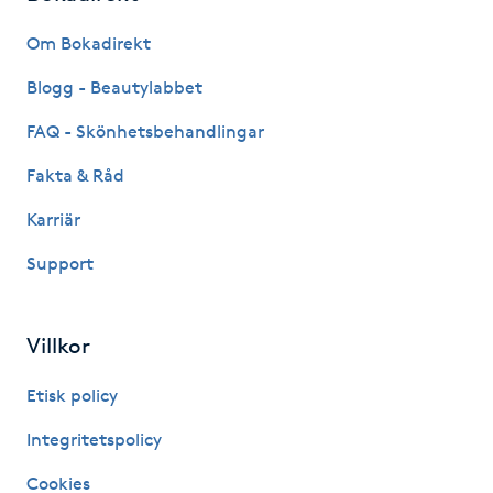
Fransk manikyr
Om Bokadirekt
Fransrengöring
Blogg - Beautylabbet
FAQ - Skönhetsbehandlingar
Frekvensterapi
Fakta & Råd
Friskvård
Karriär
Support
Friskvårdsmassage
Frisör
Villkor
Funktionsanalys
Etisk policy
Integritetspolicy
Färgning
Cookies