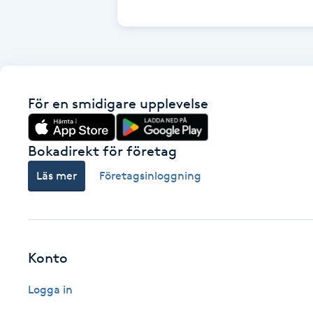
Cryoterapi
D
Damklippning
För en smidigare upplevelse
Dermapen
Diamantslipning
Bokadirekt för företag
E
Läs mer
Företagsinloggning
Enzympeeling
Extensions
Konto
Extensions borttagning
Logga in