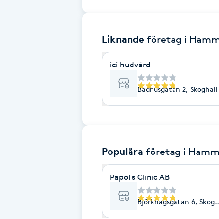
Brynformning
Liknande
företag
i Hamm
Brynfärgning
ici hudvård
Brynplockning
Badhusgatan 2, Skoghall
Bröllopsuppsättning
C
Celluliter
Populära
företag
i Hamm
Coachning
Papolis Clinic AB
Color correction
Björkhagsgatan 6, Skogh