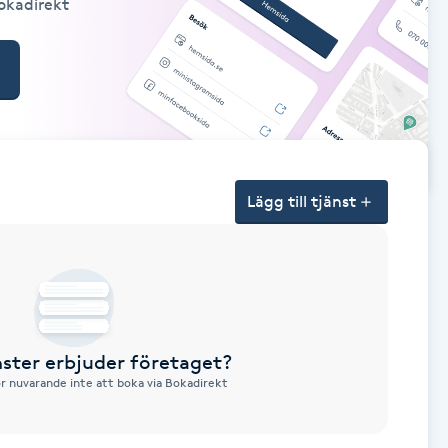
Bokadirekt
Lägg till tjänst
nster erbjuder företaget?
ör nuvarande inte att boka via Bokadirekt