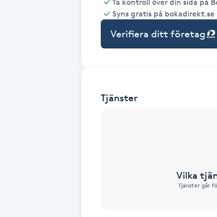
Ta kontroll över din sida på 
Syns gratis på bokadirekt.se
Babylights
Verifiera ditt företag
Balayage
Bambumassage
Tjänster
Barber
Barnklippning
BIAB
Vilka tjä
Blowout
Tjänster går f
Bottenfärg