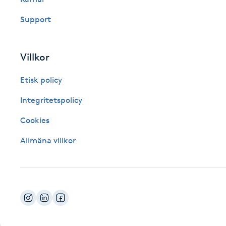
Fotsvamp
Support
Fotvård
Villkor
Fransar
Etisk policy
Fransborttagning
Integritetspolicy
Cookies
Fransfärgning
Allmäna villkor
Fransförlängning
Fransförlängning Megavolym
Fransförlängning Volym