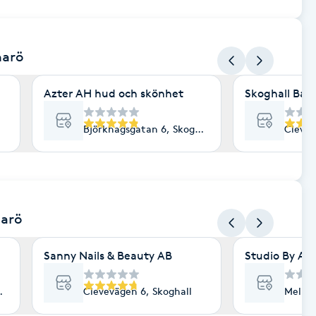
arö
Azter AH hud och skönhet
Skoghall Bar
Björkhagsgatan 6, Skoghall
Clevev
arö
Sanny Nails & Beauty AB
Studio By Alv
all
Clevevägen 6, Skoghall
Mellan