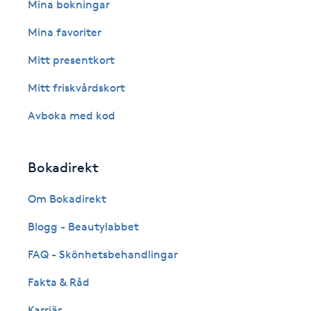
Eyeliner-tatuering
Mina bokningar
F
Mina favoriter
Face framing
Mitt presentkort
Mitt friskvårdskort
Faceliftmassage
Avboka med kod
Fet hårbotten
Bokadirekt
Fettreducering
Om Bokadirekt
Fibromassage
Blogg - Beautylabbet
Fillers
FAQ - Skönhetsbehandlingar
Fakta & Råd
Fotmassage
Karriär