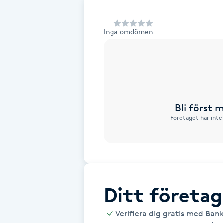
Alternativmedicin
Inga omdömen
Andningsmassage
Ansiktslyft utan kirurgi
Aromamassage
Bli först
Företaget har inte
Ashtanga Yoga
Ayurveda
Ayurvedisk Massage
Ditt företag
Ansiktsbehandling djuprengörande
Verifiera dig gratis med Ban
B