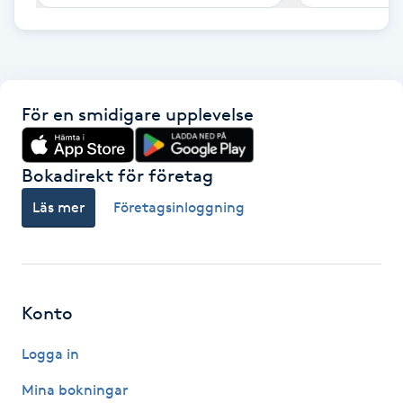
F
Face framing
För en smidigare upplevelse
Faceliftmassage
Fet hårbotten
Bokadirekt för företag
Läs mer
Företagsinloggning
Fettreducering
Fibromassage
Konto
Fillers
Logga in
Fotmassage
Mina bokningar