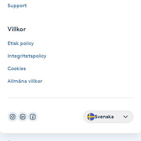
Support
Fransk manikyr
Fransrengöring
Villkor
Frekvensterapi
Etisk policy
Integritetspolicy
Friskvård
Cookies
Friskvårdsmassage
Allmäna villkor
Frisör
Funktionsanalys
Svenska
Färgning