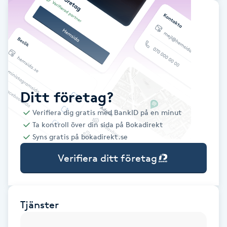
Babylights
Balayage
Bambumassage
Ditt företag?
Barber
Verifiera dig gratis med BankID på en minut
Ta kontroll över din sida på Bokadirekt
Barnklippning
Syns gratis på bokadirekt.se
Verifiera ditt företag
BIAB
Blowout
Tjänster
Bottenfärg