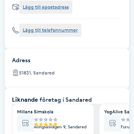
Cryoterapi
Lägg till epostadress
D
Damklippning
Lägg till telefonnummer
Dermapen
Diamantslipning
Adress
E
51831, Sandared
Enzympeeling
Liknande
företag
i Sandared
Extensions
Millans Simskola
YogAlive San
Extensions borttagning
Alingsåsvägen 9, Sandared
Furuda
Eyeliner-tatuering