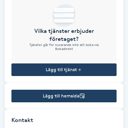
Brynformning
Brynfärgning
Vilka tjänster erbjuder
företaget?
Brynplockning
Tjänster går för nuvarande inte att boka via
Bokadirekt
Bröllopsuppsättning
C
Lägg till tjänst
Celluliter
Lägg till hemsida
Coachning
Color correction
Kontakt