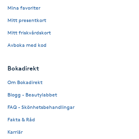
Fotsvamp
Mina favoriter
Mitt presentkort
Fotvård
Mitt friskvårdskort
Fransar
Avboka med kod
Fransborttagning
Bokadirekt
Fransfärgning
Om Bokadirekt
Fransförlängning
Blogg - Beautylabbet
FAQ - Skönhetsbehandlingar
Fransförlängning Megavolym
Fakta & Råd
Fransförlängning Volym
Karriär