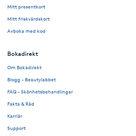
Fotsvamp
Mitt presentkort
Mitt friskvårdskort
Fotvård
Avboka med kod
Fransar
Bokadirekt
Fransborttagning
Om Bokadirekt
Fransfärgning
Blogg - Beautylabbet
Fransförlängning
FAQ - Skönhetsbehandlingar
Fakta & Råd
Fransförlängning Megavolym
Karriär
Fransförlängning Volym
Support