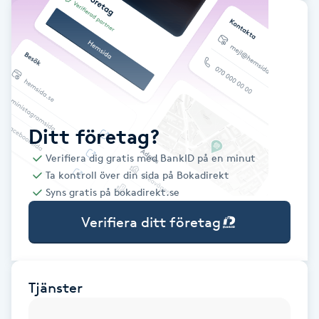
Babylights
Balayage
Bambumassage
Ditt företag?
Barber
Verifiera dig gratis med BankID på en minut
Ta kontroll över din sida på Bokadirekt
Barnklippning
Syns gratis på bokadirekt.se
Verifiera ditt företag
BIAB
Blowout
Tjänster
Bottenfärg