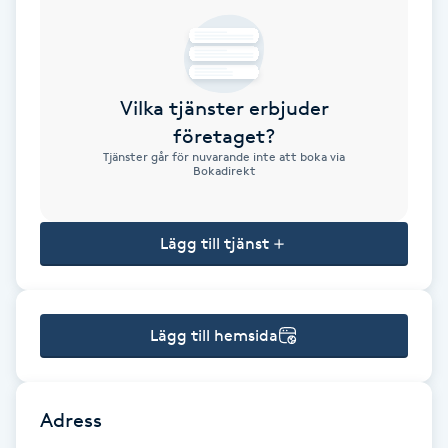
Brynformning
Brynfärgning
Vilka tjänster erbjuder
företaget?
Brynplockning
Tjänster går för nuvarande inte att boka via
Bokadirekt
Bröllopsuppsättning
C
Lägg till tjänst
Celluliter
Lägg till hemsida
Coachning
Color correction
Adress