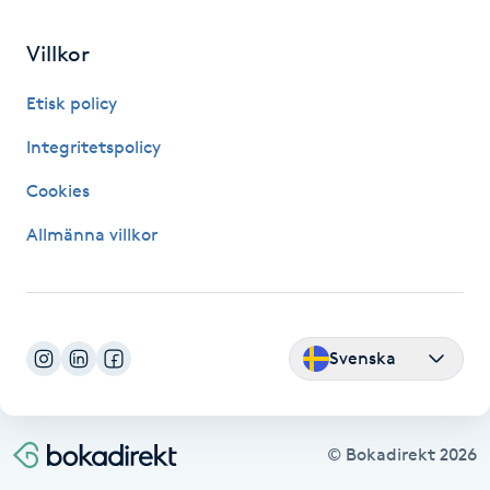
Fransk manikyr
Villkor
Fransrengöring
Etisk policy
Frekvensterapi
Integritetspolicy
Cookies
Friskvård
Allmänna villkor
Friskvårdsmassage
Frisör
Svenska
Funktionsanalys
Färgning
© Bokadirekt
2026