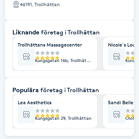
Cryoterapi
46191, Trollhättan
D
Damklippning
Liknande
företag
i Trollhättan
Dermapen
Trollhättans Massagecenter
Nicole´s Lou
Diamantslipning
Kungsgatan 16b, Trollhättan
Kungsg
E
Enzympeeling
Populära
företag
i Trollhättan
Lea Aesthetics
Sandi Belle
Extensions
Kungsgatan 29, Trollhättan
Olof G
Extensions borttagning
Eyeliner-tatuering