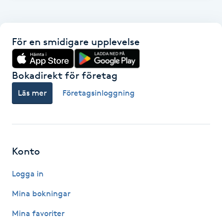
F
Face framing
För en smidigare upplevelse
Faceliftmassage
Bokadirekt för företag
Fet hårbotten
Läs mer
Företagsinloggning
Fettreducering
Fibromassage
Konto
Logga in
Fillers
Mina bokningar
Fotmassage
Mina favoriter