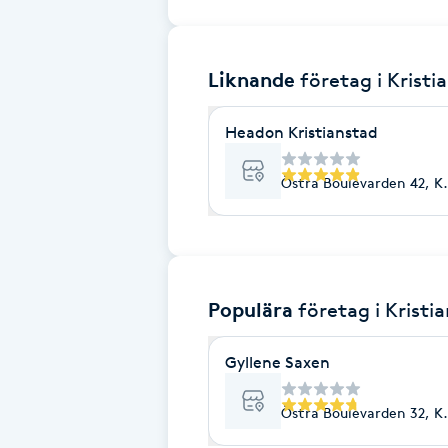
Brynformning
Liknande
företag
i Kristi
Brynfärgning
Headon Kristianstad
Brynplockning
Östra Boulevarden 42, Kr
Bröllopsuppsättning
C
Celluliter
Populära
företag
i Kristi
Coachning
Gyllene Saxen
Color correction
Östra Boulevarden 32, Kr