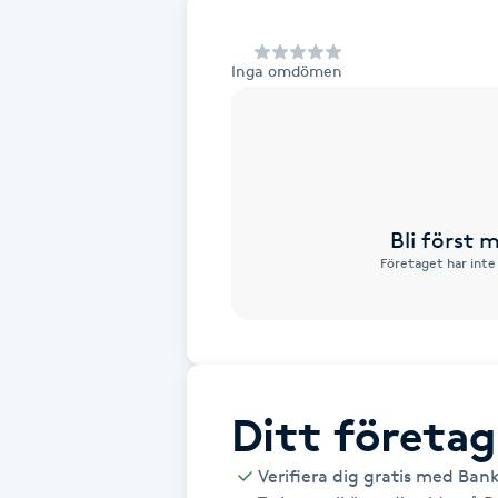
Alternativmedicin
Inga omdömen
Andningsmassage
Ansiktslyft utan kirurgi
Aromamassage
Bli först
Företaget har inte
Ashtanga Yoga
Ayurveda
Ayurvedisk Massage
Ditt företag
Ansiktsbehandling djuprengörande
Verifiera dig gratis med Ban
B