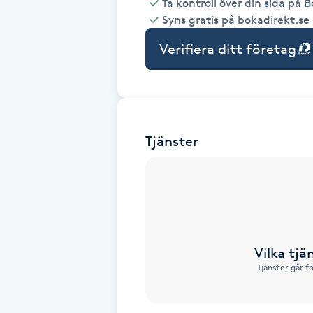
Ta kontroll över din sida på 
Syns gratis på bokadirekt.se
Babylights
Verifiera ditt företag
Balayage
Bambumassage
Tjänster
Barber
Barnklippning
BIAB
Vilka tjä
Blowout
Tjänster går f
Bottenfärg