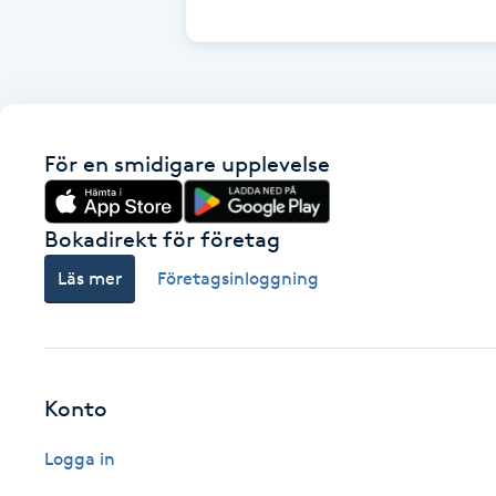
Cryoterapi
D
Damklippning
För en smidigare upplevelse
Dermapen
Diamantslipning
Bokadirekt för företag
E
Läs mer
Företagsinloggning
Enzympeeling
Extensions
Konto
Extensions borttagning
Logga in