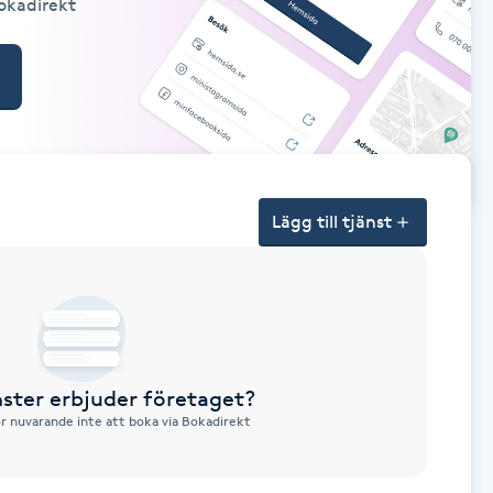
Bokadirekt
Lägg till tjänst
nster erbjuder företaget?
ör nuvarande inte att boka via Bokadirekt