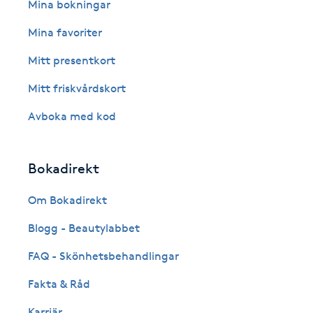
Eyeliner-tatuering
Mina bokningar
F
Mina favoriter
Face framing
Mitt presentkort
Mitt friskvårdskort
Faceliftmassage
Avboka med kod
Fet hårbotten
Bokadirekt
Fettreducering
Om Bokadirekt
Fibromassage
Blogg - Beautylabbet
Fillers
FAQ - Skönhetsbehandlingar
Fakta & Råd
Fotmassage
Karriär