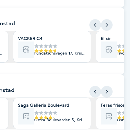
anstad
VACKER C4
Elixir
istianstad
Fundationsvägen 17, Kristianstad
Tivoli
anstad
Saga Galleria Boulevard
Feras frisör s
istianstad
Östra Boulevarden 3, Kristianstad
Östra 