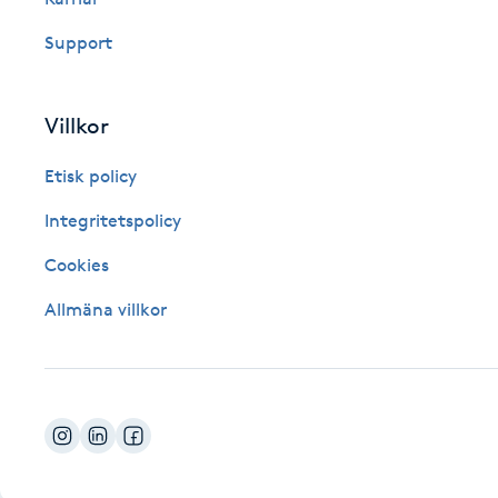
Fotsvamp
Support
Fotvård
Villkor
Fransar
Etisk policy
Fransborttagning
Integritetspolicy
Cookies
Fransfärgning
Allmäna villkor
Fransförlängning
Fransförlängning Megavolym
Fransförlängning Volym