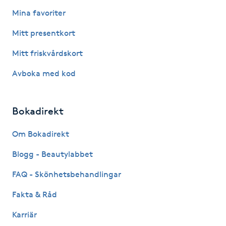
Fotsvamp
Mina favoriter
Mitt presentkort
Fotvård
Mitt friskvårdskort
Fransar
Avboka med kod
Fransborttagning
Bokadirekt
Fransfärgning
Om Bokadirekt
Fransförlängning
Blogg - Beautylabbet
FAQ - Skönhetsbehandlingar
Fransförlängning Megavolym
Fakta & Råd
Fransförlängning Volym
Karriär