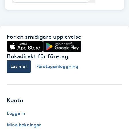
F
Face framing
För en smidigare upplevelse
Faceliftmassage
Fet hårbotten
Bokadirekt för företag
Läs mer
Företagsinloggning
Fettreducering
Fibromassage
Konto
Fillers
Logga in
Fotmassage
Mina bokningar