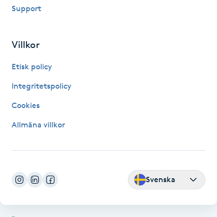
Support
Fransk manikyr
Fransrengöring
Villkor
Frekvensterapi
Etisk policy
Integritetspolicy
Friskvård
Cookies
Friskvårdsmassage
Allmäna villkor
Frisör
Funktionsanalys
Svenska
Färgning