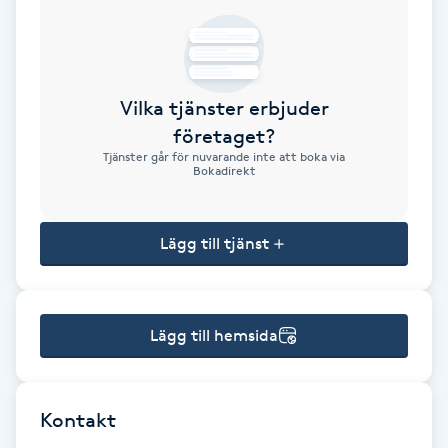
Brynformning
Brynfärgning
Vilka tjänster erbjuder
företaget?
Brynplockning
Tjänster går för nuvarande inte att boka via
Bokadirekt
Bröllopsuppsättning
C
Lägg till tjänst
Celluliter
Lägg till hemsida
Coachning
Color correction
Kontakt