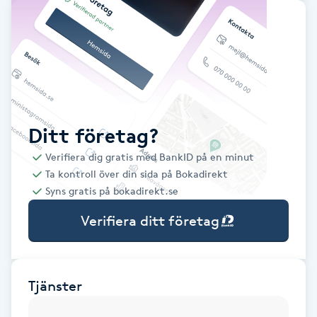
Babylights
Balayage
Bambumassage
Ditt företag?
Barber
Verifiera dig gratis med BankID på en minut
Ta kontroll över din sida på Bokadirekt
Barnklippning
Syns gratis på bokadirekt.se
Verifiera ditt företag
BIAB
Blowout
Tjänster
Bottenfärg