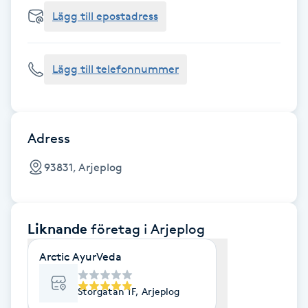
Cryoterapi
Lägg till epostadress
D
Damklippning
Lägg till telefonnummer
Dermapen
Diamantslipning
Adress
E
93831, Arjeplog
Enzympeeling
Liknande
företag
i Arjeplog
Extensions
Arctic AyurVeda
Extensions borttagning
Storgatan 1F, Arjeplog
Eyeliner-tatuering