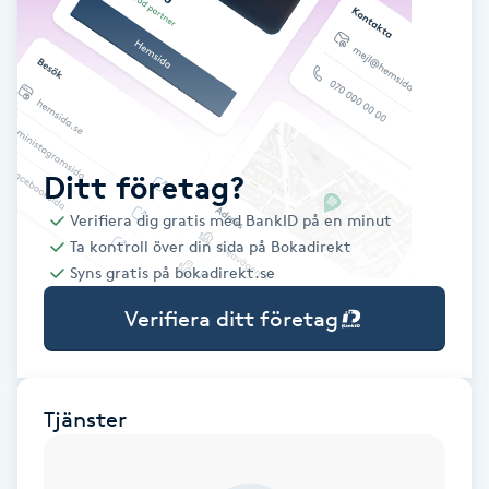
Babylights
Balayage
Bambumassage
Ditt företag?
Verifiera dig gratis med BankID på en minut
Barber
Ta kontroll över din sida på Bokadirekt
Syns gratis på bokadirekt.se
Barnklippning
Verifiera ditt företag
BIAB
Blowout
Tjänster
Bottenfärg