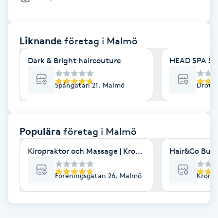
Cryoterapi
D
Liknande
företag
i Malmö
Damklippning
Dark & Bright haircouture
HEAD SPA S
Dermapen
Spångatan 21, Malmö
Drott
Diamantslipning
E
Populära
företag
i Malmö
Enzympeeling
Kiropraktor och Massage | Kroppia
Hair&Co Burl
Extensions
Föreningsgatan 26, Malmö
Kronet
Extensions borttagning
Eyeliner-tatuering