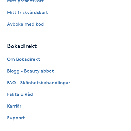
Mitt presentkort
Fotsvamp
Mitt friskvårdskort
Fotvård
Avboka med kod
Fransar
Bokadirekt
Fransborttagning
Om Bokadirekt
Blogg - Beautylabbet
Fransfärgning
FAQ - Skönhetsbehandlingar
Fransförlängning
Fakta & Råd
Fransförlängning Megavolym
Karriär
Support
Fransförlängning Volym