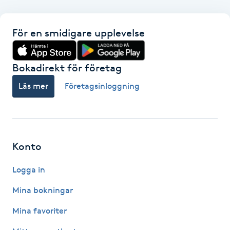
F
För en smidigare upplevelse
Face framing
Bokadirekt för företag
Faceliftmassage
Läs mer
Företagsinloggning
Fet hårbotten
Fettreducering
Konto
Fibromassage
Logga in
Fillers
Mina bokningar
Mina favoriter
Fotmassage