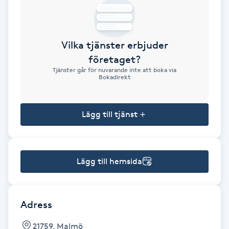
Brynformning
Vilka tjänster erbjuder
Brynfärgning
företaget?
Tjänster går för nuvarande inte att boka via
Brynplockning
Bokadirekt
Bröllopsuppsättning
Lägg till tjänst
C
Celluliter
Lägg till hemsida
Coachning
Color correction
Adress
21759, Malmö