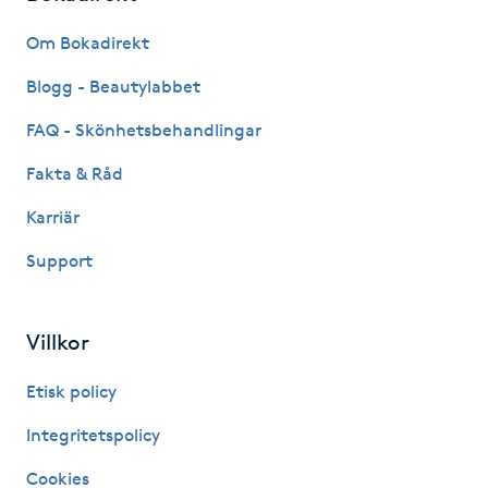
Fransk manikyr
Om Bokadirekt
Fransrengöring
Blogg - Beautylabbet
FAQ - Skönhetsbehandlingar
Frekvensterapi
Fakta & Råd
Friskvård
Karriär
Support
Friskvårdsmassage
Frisör
Villkor
Funktionsanalys
Etisk policy
Integritetspolicy
Färgning
Cookies