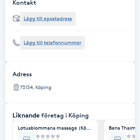
Cryoterapi
Kontakt
D
Lägg till epostadress
Damklippning
Lägg till telefonnummer
Dermapen
Diamantslipning
E
Adress
Enzympeeling
73134, Köping
Extensions
Liknande
företag
i Köping
Extensions borttagning
Lotusblommans massage (Köping)
Bens Thaima
Eyeliner-tatuering