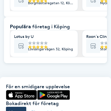
Borgmästaregatan 12, Köping
Nyckel
F
Face framing
Populära
företag
i Köping
Faceliftmassage
Lotus by U
Roon´s Clinic
Fet hårbotten
Lövsångarvägen 32, Köping
Storag
Fettreducering
Fibromassage
För en smidigare upplevelse
Fillers
Fotmassage
Bokadirekt för företag