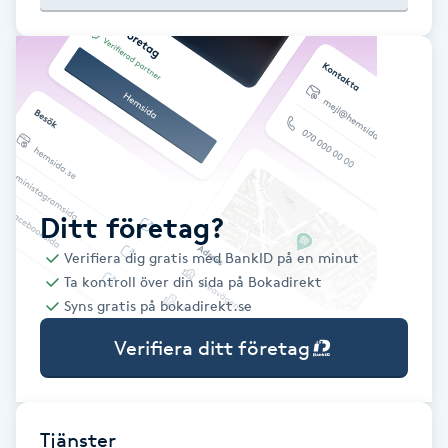
Babylights
Balayage
Bambumassage
Barber
Ditt företag?
Verifiera dig gratis med BankID på en minut
Barnklippning
Ta kontroll över din sida på Bokadirekt
Syns gratis på bokadirekt.se
BIAB
Verifiera ditt företag
Blowout
Bottenfärg
Tjänster