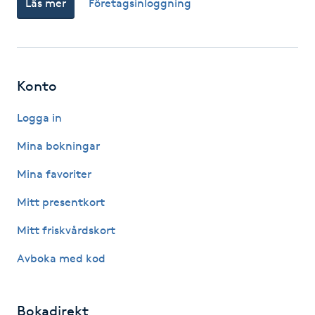
Läs mer
Företagsinloggning
Fotsvamp
Fotvård
Konto
Fransar
Logga in
Fransborttagning
Mina bokningar
Fransfärgning
Mina favoriter
Mitt presentkort
Fransförlängning
Mitt friskvårdskort
Fransförlängning Megavolym
Avboka med kod
Fransförlängning Volym
Bokadirekt