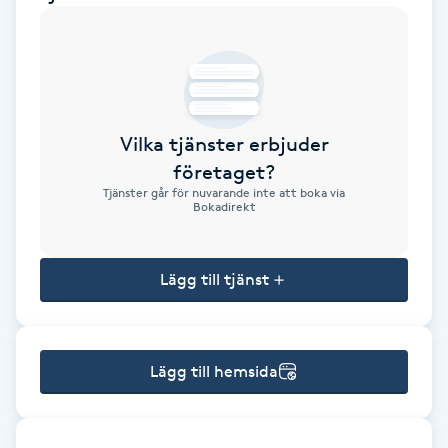
Brynformning
Brynfärgning
Vilka tjänster erbjuder
Brynplockning
företaget?
Tjänster går för nuvarande inte att boka via
Bröllopsuppsättning
Bokadirekt
C
Lägg till tjänst
Celluliter
Coachning
Lägg till hemsida
Color correction