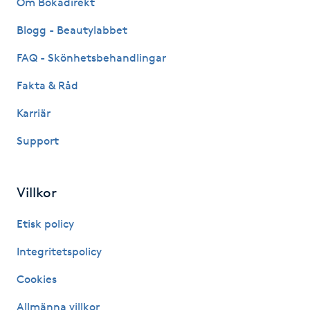
Om Bokadirekt
Fransk manikyr
Blogg - Beautylabbet
Fransrengöring
FAQ - Skönhetsbehandlingar
Fakta & Råd
Frekvensterapi
Karriär
Friskvård
Support
Friskvårdsmassage
Villkor
Frisör
Etisk policy
Funktionsanalys
Integritetspolicy
Cookies
Färgning
Allmänna villkor