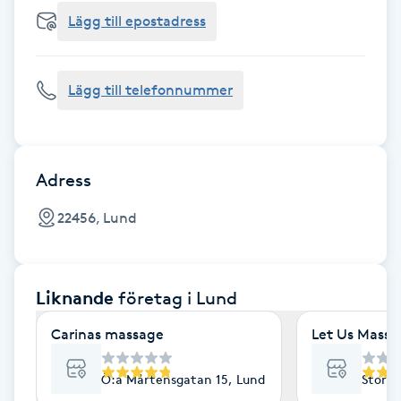
Cryoterapi
Lägg till epostadress
D
Damklippning
Lägg till telefonnummer
Dermapen
Diamantslipning
Adress
E
22456, Lund
Enzympeeling
Liknande
företag
i Lund
Extensions
Carinas massage
Let Us Massa
Extensions borttagning
Ö:a Mårtensgatan 15, Lund
Stora 
Eyeliner-tatuering