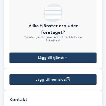
Brynformning
Brynfärgning
Vilka tjänster erbjuder
företaget?
Brynplockning
Tjänster går för nuvarande inte att boka via
Bokadirekt
Bröllopsuppsättning
C
Lägg till tjänst
Celluliter
Lägg till hemsida
Coachning
Color correction
Kontakt