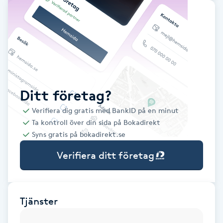
Babylights
Balayage
Bambumassage
Ditt företag?
Barber
Verifiera dig gratis med BankID på en minut
Ta kontroll över din sida på Bokadirekt
Barnklippning
Syns gratis på bokadirekt.se
Verifiera ditt företag
BIAB
Blowout
Tjänster
Bottenfärg