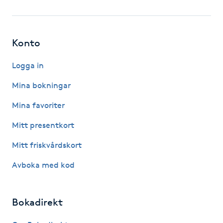
Fotsvamp
Fotvård
Konto
Fransar
Logga in
Mina bokningar
Fransborttagning
Mina favoriter
Fransfärgning
Mitt presentkort
Mitt friskvårdskort
Fransförlängning
Avboka med kod
Fransförlängning Megavolym
Bokadirekt
Fransförlängning Volym