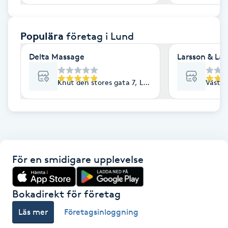
F
Populära
företag
i Lund
Face framing
Delta Massage
Larsson & La
Faceliftmassage
Knut den stores gata 7, Lund
Västra
Fet hårbotten
Fettreducering
Fibromassage
För en smidigare upplevelse
Fillers
Bokadirekt för företag
Fotmassage
Läs mer
Företagsinloggning