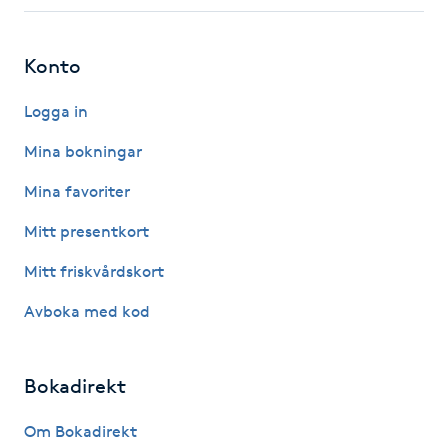
Fotsvamp
Konto
Fotvård
Logga in
Fransar
Mina bokningar
Fransborttagning
Mina favoriter
Mitt presentkort
Fransfärgning
Mitt friskvårdskort
Fransförlängning
Avboka med kod
Fransförlängning Megavolym
Bokadirekt
Fransförlängning Volym
Om Bokadirekt