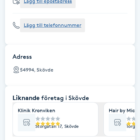
Cryoterapi
Lägg till epostadress
D
Lägg till telefonnummer
Damklippning
Dermapen
Adress
Diamantslipning
54994, Skövde
E
Enzympeeling
Liknande
företag
i Skövde
Extensions
Klinik Kronviken
Hair by Mic
Extensions borttagning
Storgatan 17, Skövde
Torgil
Eyeliner-tatuering