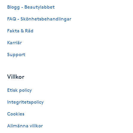
Fransk manikyr
Blogg - Beautylabbet
FAQ - Skönhetsbehandlingar
Fransrengöring
Fakta & Råd
Frekvensterapi
Karriär
Support
Friskvård
Friskvårdsmassage
Villkor
Frisör
Etisk policy
Integritetspolicy
Funktionsanalys
Cookies
Färgning
Allmänna villkor