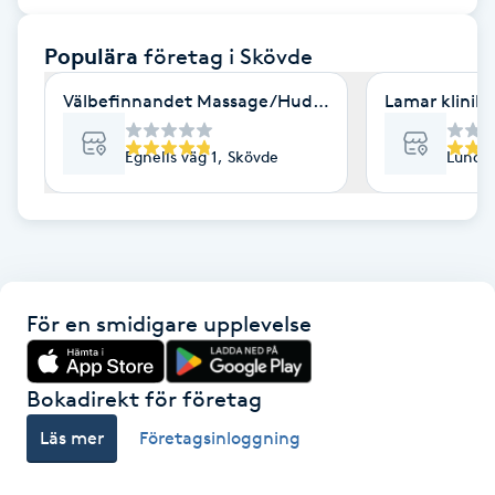
F
Populära
företag
i Skövde
Face framing
Välbefinnandet Massage/Hudvård& Yoga
Lamar klinik
Faceliftmassage
Egnells väg 1, Skövde
Lunde
Fet hårbotten
Fettreducering
För en smidigare upplevelse
Fibromassage
Fillers
Bokadirekt för företag
Läs mer
Företagsinloggning
Fotmassage