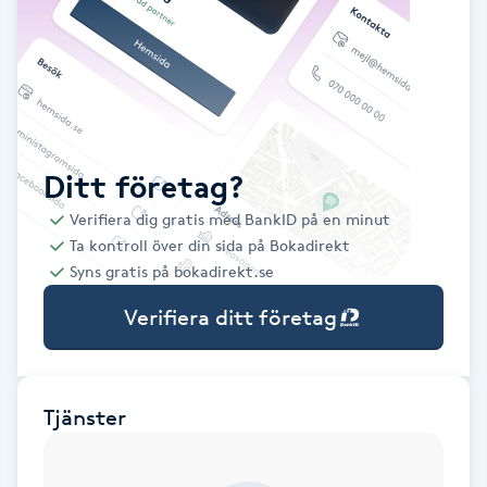
Babylights
Balayage
Bambumassage
Ditt företag?
Verifiera dig gratis med BankID på en minut
Barber
Ta kontroll över din sida på Bokadirekt
Syns gratis på bokadirekt.se
Barnklippning
Verifiera ditt företag
BIAB
Blowout
Tjänster
Bottenfärg