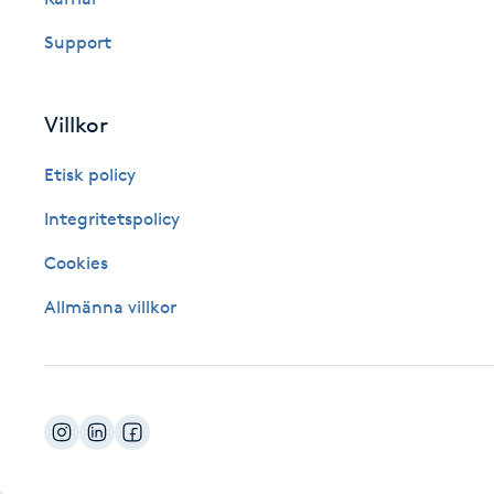
Fotsvamp
Support
Fotvård
Villkor
Fransar
Etisk policy
Fransborttagning
Integritetspolicy
Cookies
Fransfärgning
Allmänna villkor
Fransförlängning
Fransförlängning Megavolym
Fransförlängning Volym