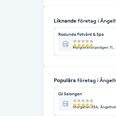
Brynformning
Liknande
företag
i Ängel
Brynfärgning
Roslunda Fotvård & Spa
Brynplockning
Margretetorpsvägen 11,
Bröllopsuppsättning
C
Celluliter
Populära
företag
i Ängel
Coachning
OJ Salongen
Color correction
Storgatan 83A, Ängelho