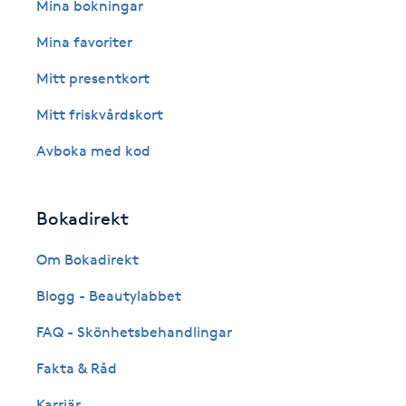
Eyeliner-tatuering
Mina bokningar
F
Mina favoriter
Face framing
Mitt presentkort
Mitt friskvårdskort
Faceliftmassage
Avboka med kod
Fet hårbotten
Bokadirekt
Fettreducering
Om Bokadirekt
Fibromassage
Blogg - Beautylabbet
Fillers
FAQ - Skönhetsbehandlingar
Fakta & Råd
Fotmassage
Karriär