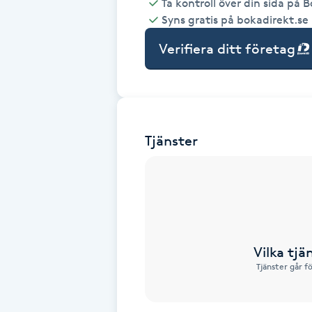
Ta kontroll över din sida på 
Syns gratis på bokadirekt.se
Babylights
Verifiera ditt företag
Balayage
Bambumassage
Tjänster
Barber
Barnklippning
BIAB
Vilka tjä
Blowout
Tjänster går f
Bottenfärg