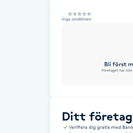
Alternativmedicin
Inga omdömen
Andningsmassage
Ansiktslyft utan kirurgi
Aromamassage
Bli först
Företaget har inte
Ashtanga Yoga
Ayurveda
Ayurvedisk Massage
Ditt företag
Ansiktsbehandling djuprengörande
Verifiera dig gratis med Ban
B