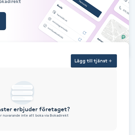
Bokadirekt
Lägg till tjänst
nster erbjuder företaget?
ör nuvarande inte att boka via Bokadirekt