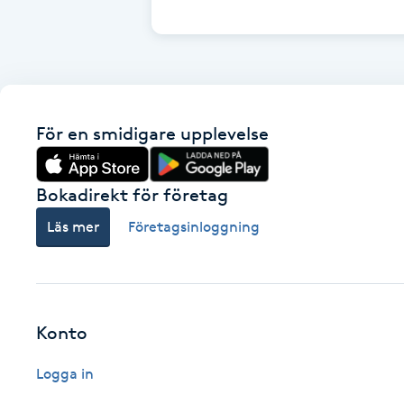
Cryoterapi
D
Damklippning
För en smidigare upplevelse
Dermapen
Diamantslipning
Bokadirekt för företag
E
Läs mer
Företagsinloggning
Enzympeeling
Extensions
Konto
Extensions borttagning
Logga in