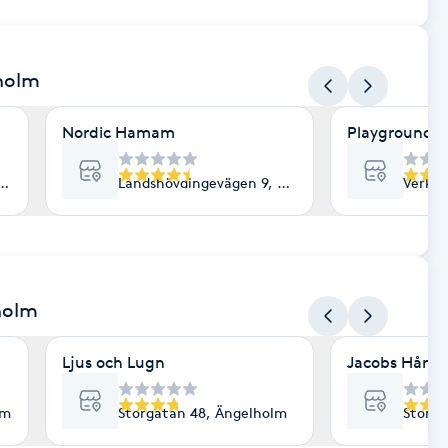
holm
Nordic Hamam
Playground F
 Ängelholm
Landshövdingevägen 9, Ängelholm
Verkst
holm
Ljus och Lugn
Jacobs Hårst
lm
Storgatan 48, Ängelholm
Storga