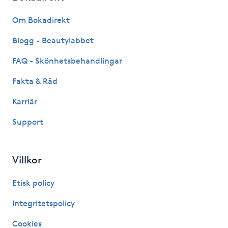
Fransk manikyr
Om Bokadirekt
Fransrengöring
Blogg - Beautylabbet
FAQ - Skönhetsbehandlingar
Frekvensterapi
Fakta & Råd
Friskvård
Karriär
Support
Friskvårdsmassage
Frisör
Villkor
Funktionsanalys
Etisk policy
Integritetspolicy
Färgning
Cookies