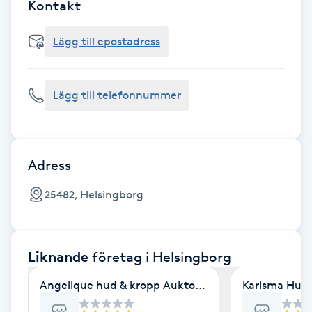
Cryoterapi
Kontakt
D
Lägg till epostadress
Damklippning
Lägg till telefonnummer
Dermapen
Diamantslipning
E
Adress
Enzympeeling
25482, Helsingborg
Extensions
Liknande
företag
i Helsingborg
Extensions borttagning
Angelique hud & kropp Auktoriserad hudterapeut
Karisma Hud
Eyeliner-tatuering