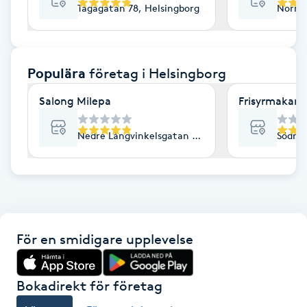
Tågagatan 78, Helsingborg
Norra 
F
Face framing
Populära
företag
i Helsingborg
Faceliftmassage
Salong Milepa
Frisyrmakarn
Fet hårbotten
Nedre Långvinkelsgatan 53, Helsingborg
Södra 
Fettreducering
Fibromassage
För en smidigare upplevelse
Fillers
Fotmassage
Bokadirekt för företag