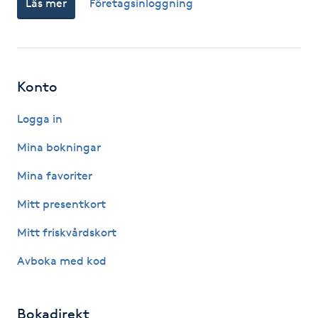
Läs mer
Företagsinloggning
Fotsvamp
Fotvård
Konto
Fransar
Logga in
Fransborttagning
Mina bokningar
Fransfärgning
Mina favoriter
Mitt presentkort
Fransförlängning
Mitt friskvårdskort
Fransförlängning Megavolym
Avboka med kod
Fransförlängning Volym
Bokadirekt