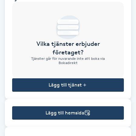
Brynformning
Brynfärgning
Vilka tjänster erbjuder
Brynplockning
företaget?
Tjänster går för nuvarande inte att boka via
Bröllopsuppsättning
Bokadirekt
C
Lägg till tjänst
Celluliter
Coachning
Lägg till hemsida
Color correction