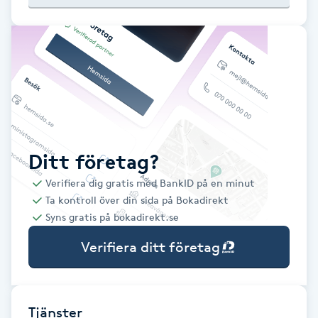
Babylights
Balayage
Bambumassage
Barber
Ditt företag?
Verifiera dig gratis med BankID på en minut
Barnklippning
Ta kontroll över din sida på Bokadirekt
Syns gratis på bokadirekt.se
BIAB
Verifiera ditt företag
Blowout
Bottenfärg
Tjänster