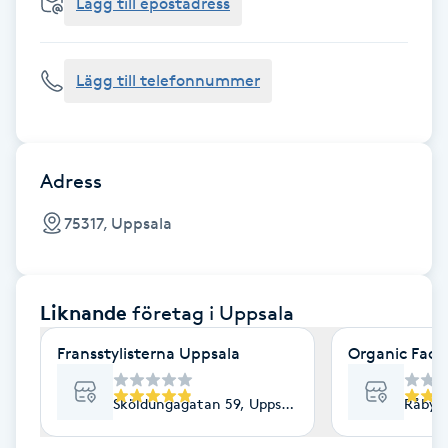
Cryoterapi
Lägg till epostadress
D
Lägg till telefonnummer
Damklippning
Dermapen
Adress
Diamantslipning
75317, Uppsala
E
Enzympeeling
Liknande
företag
i Uppsala
Extensions
Fransstylisterna Uppsala
Organic Face
Extensions borttagning
Sköldungagatan 59, Uppsala
Råbyvä
Eyeliner-tatuering