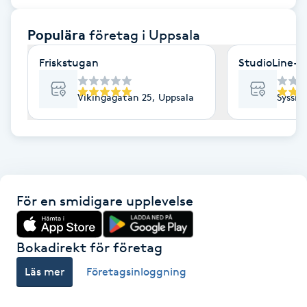
F
Populära
företag
i Uppsala
Face framing
Friskstugan
StudioLine- 
Faceliftmassage
Vikingagatan 25, Uppsala
Sysslo
Fet hårbotten
Fettreducering
För en smidigare upplevelse
Fibromassage
Fillers
Bokadirekt för företag
Läs mer
Företagsinloggning
Fotmassage