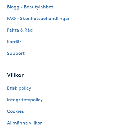
Fransk manikyr
Blogg - Beautylabbet
FAQ - Skönhetsbehandlingar
Fransrengöring
Fakta & Råd
Frekvensterapi
Karriär
Support
Friskvård
Friskvårdsmassage
Villkor
Frisör
Etisk policy
Integritetspolicy
Funktionsanalys
Cookies
Färgning
Allmänna villkor