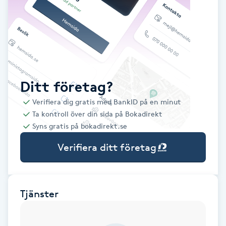
Babylights
Balayage
Bambumassage
Ditt företag?
Verifiera dig gratis med BankID på en minut
Barber
Ta kontroll över din sida på Bokadirekt
Syns gratis på bokadirekt.se
Barnklippning
Verifiera ditt företag
BIAB
Blowout
Tjänster
Bottenfärg