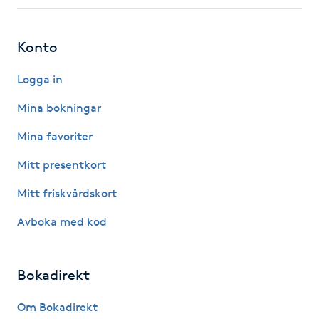
Fotsvamp
Konto
Fotvård
Logga in
Fransar
Mina bokningar
Fransborttagning
Mina favoriter
Mitt presentkort
Fransfärgning
Mitt friskvårdskort
Fransförlängning
Avboka med kod
Fransförlängning Megavolym
Bokadirekt
Fransförlängning Volym
Om Bokadirekt