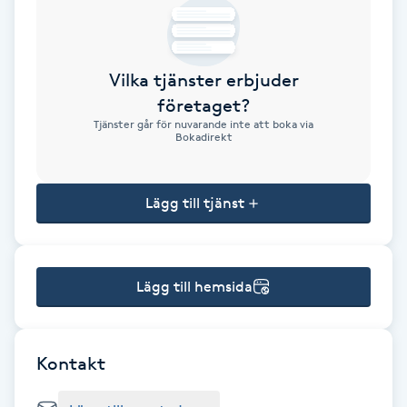
Brynformning
Vilka tjänster erbjuder
Brynfärgning
företaget?
Tjänster går för nuvarande inte att boka via
Brynplockning
Bokadirekt
Bröllopsuppsättning
Lägg till tjänst
C
Celluliter
Lägg till hemsida
Coachning
Color correction
Kontakt