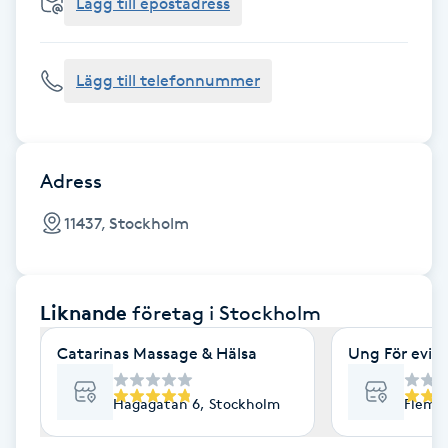
Cryoterapi
Lägg till epostadress
D
Lägg till telefonnummer
Damklippning
Dermapen
Adress
Diamantslipning
11437, Stockholm
E
Enzympeeling
Liknande
företag
i Stockholm
Extensions
Catarinas Massage & Hälsa
Ung För evig
Extensions borttagning
Hagagatan 6, Stockholm
Flemi
Eyeliner-tatuering