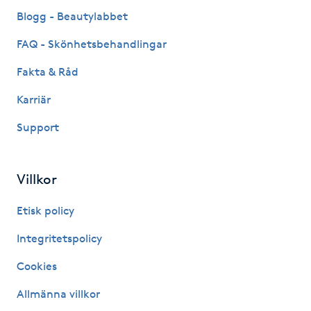
Fransk manikyr
Blogg - Beautylabbet
FAQ - Skönhetsbehandlingar
Fransrengöring
Fakta & Råd
Frekvensterapi
Karriär
Support
Friskvård
Friskvårdsmassage
Villkor
Frisör
Etisk policy
Integritetspolicy
Funktionsanalys
Cookies
Färgning
Allmänna villkor