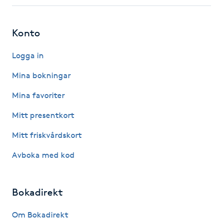
Fotsvamp
Konto
Fotvård
Logga in
Fransar
Mina bokningar
Fransborttagning
Mina favoriter
Mitt presentkort
Fransfärgning
Mitt friskvårdskort
Fransförlängning
Avboka med kod
Fransförlängning Megavolym
Bokadirekt
Fransförlängning Volym
Om Bokadirekt