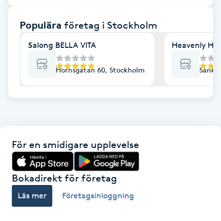
F
Populära
företag
i Stockholm
Face framing
Salong BELLA VITA
Heavenly Hai
Faceliftmassage
Hornsgatan 60, Stockholm
Sankt 
Fet hårbotten
Fettreducering
För en smidigare upplevelse
Fibromassage
Fillers
Bokadirekt för företag
Läs mer
Företagsinloggning
Fotmassage