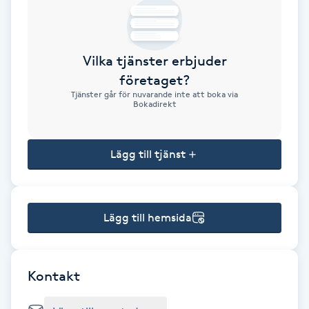
Brynformning
Vilka tjänster erbjuder
Brynfärgning
företaget?
Tjänster går för nuvarande inte att boka via
Brynplockning
Bokadirekt
Bröllopsuppsättning
Lägg till tjänst
C
Celluliter
Lägg till hemsida
Coachning
Color correction
Kontakt