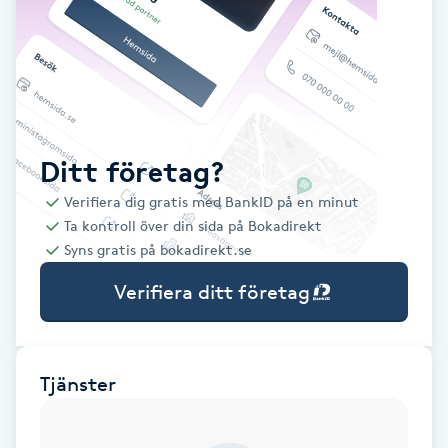
Babylights
Balayage
Bambumassage
Ditt företag?
Verifiera dig gratis med BankID på en minut
Barber
Ta kontroll över din sida på Bokadirekt
Syns gratis på bokadirekt.se
Barnklippning
Verifiera ditt företag
BIAB
Blowout
Tjänster
Bottenfärg