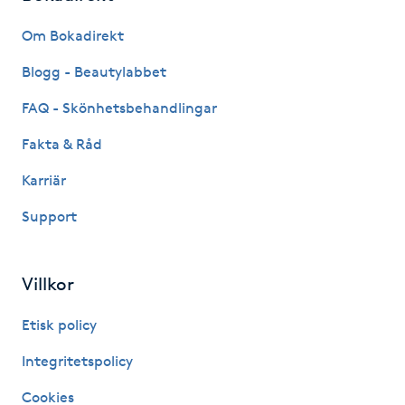
Fransk manikyr
Om Bokadirekt
Fransrengöring
Blogg - Beautylabbet
FAQ - Skönhetsbehandlingar
Frekvensterapi
Fakta & Råd
Friskvård
Karriär
Support
Friskvårdsmassage
Frisör
Villkor
Funktionsanalys
Etisk policy
Integritetspolicy
Färgning
Cookies