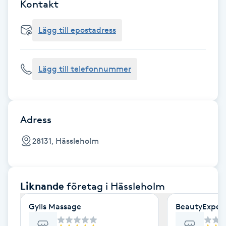
Cryoterapi
Kontakt
D
Lägg till epostadress
Damklippning
Lägg till telefonnummer
Dermapen
Diamantslipning
E
Adress
Enzympeeling
28131, Hässleholm
Extensions
Liknande
företag
i Hässleholm
Extensions borttagning
Gylls Massage
BeautyExper
Eyeliner-tatuering