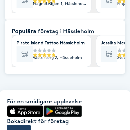
Magnetvägen 1, Hässleholm
Finjag
F
Face framing
Populära
företag
i Hässleholm
Faceliftmassage
Pirate Island Tattoo Hässleholm
Jessika Medic
Fet hårbotten
Västertorg 2, Hässleholm
Svedj
Fettreducering
Fibromassage
För en smidigare upplevelse
Fillers
Fotmassage
Bokadirekt för företag