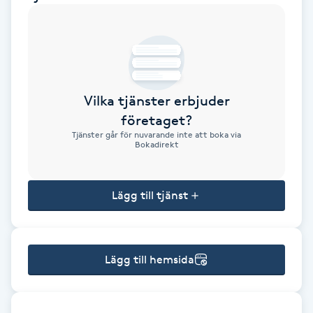
Brynformning
Brynfärgning
Vilka tjänster erbjuder
Brynplockning
företaget?
Tjänster går för nuvarande inte att boka via
Bröllopsuppsättning
Bokadirekt
C
Lägg till tjänst
Celluliter
Coachning
Lägg till hemsida
Color correction