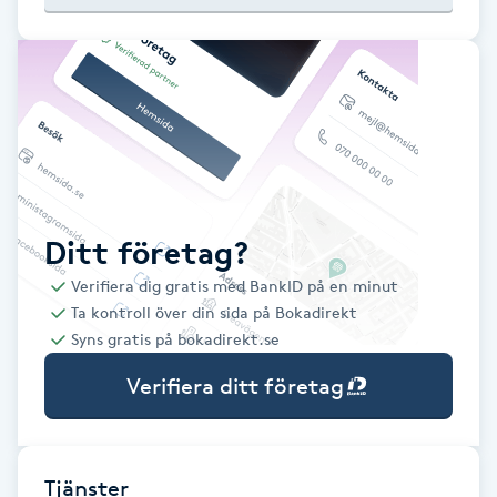
Babylights
Balayage
Bambumassage
Barber
Ditt företag?
Verifiera dig gratis med BankID på en minut
Barnklippning
Ta kontroll över din sida på Bokadirekt
Syns gratis på bokadirekt.se
BIAB
Verifiera ditt företag
Blowout
Bottenfärg
Tjänster