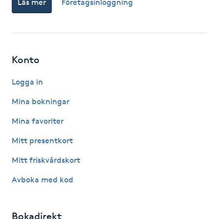
Läs mer
Företagsinloggning
Fotsvamp
Fotvård
Konto
Fransar
Logga in
Fransborttagning
Mina bokningar
Fransfärgning
Mina favoriter
Mitt presentkort
Fransförlängning
Mitt friskvårdskort
Fransförlängning Megavolym
Avboka med kod
Fransförlängning Volym
Bokadirekt