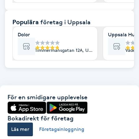
F
Populära
företag
i Uppsala
Face framing
Dolor
Uppsala Hud 
Faceliftmassage
Timmermansgatan 12A, Uppsala
Väderk
Fet hårbotten
Fettreducering
Fibromassage
För en smidigare upplevelse
Fillers
Bokadirekt för företag
Fotmassage
Läs mer
Företagsinloggning