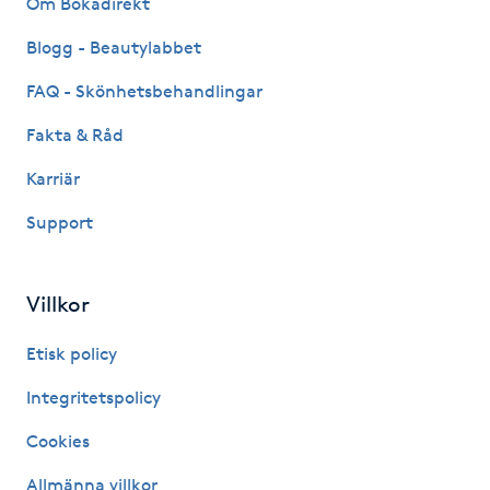
Om Bokadirekt
Fransk manikyr
Blogg - Beautylabbet
Fransrengöring
FAQ - Skönhetsbehandlingar
Fakta & Råd
Frekvensterapi
Karriär
Friskvård
Support
Friskvårdsmassage
Villkor
Frisör
Etisk policy
Funktionsanalys
Integritetspolicy
Cookies
Färgning
Allmänna villkor