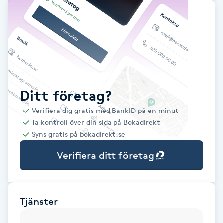
Babylights
Balayage
Bambumassage
Ditt företag?
Barber
Verifiera dig gratis med BankID på en minut
Ta kontroll över din sida på Bokadirekt
Barnklippning
Syns gratis på bokadirekt.se
Verifiera ditt företag
BIAB
Blowout
Tjänster
Bottenfärg