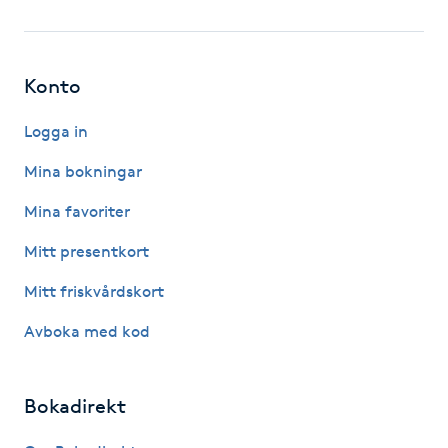
Fotsvamp
Fotvård
Konto
Fransar
Logga in
Mina bokningar
Fransborttagning
Mina favoriter
Fransfärgning
Mitt presentkort
Mitt friskvårdskort
Fransförlängning
Avboka med kod
Fransförlängning Megavolym
Bokadirekt
Fransförlängning Volym