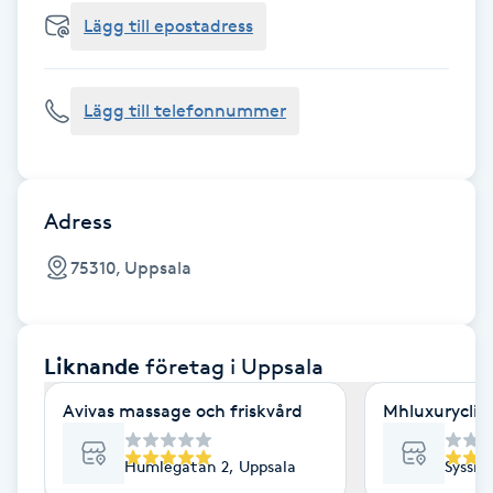
Cryoterapi
Lägg till epostadress
D
Damklippning
Lägg till telefonnummer
Dermapen
Diamantslipning
Adress
E
75310, Uppsala
Enzympeeling
Liknande
företag
i Uppsala
Extensions
Avivas massage och friskvård
Mhluxuryclini
Extensions borttagning
Humlegatan 2, Uppsala
Sysslo
Eyeliner-tatuering