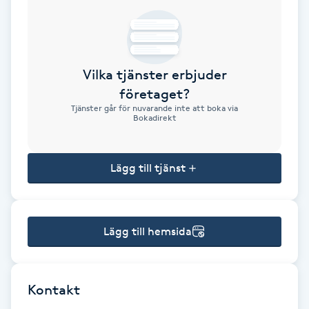
Brynformning
Brynfärgning
Vilka tjänster erbjuder
företaget?
Brynplockning
Tjänster går för nuvarande inte att boka via
Bokadirekt
Bröllopsuppsättning
C
Lägg till tjänst
Celluliter
Lägg till hemsida
Coachning
Color correction
Kontakt