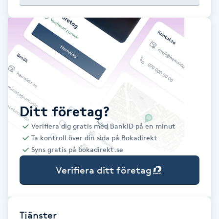
Babylights
Balayage
Bambumassage
Barber
Ditt företag?
Verifiera dig gratis med BankID på en minut
Barnklippning
Ta kontroll över din sida på Bokadirekt
Syns gratis på bokadirekt.se
BIAB
Verifiera ditt företag
Blowout
Bottenfärg
Tjänster