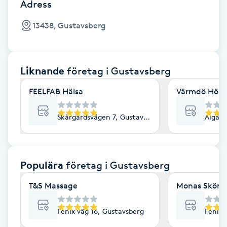
Cryoterapi
Adress
D
13438, Gustavsberg
Damklippning
Liknande
företag
i Gustavsberg
Dermapen
FEELFAB Hälsa
Värmdö Hörs
Diamantslipning
E
Skärgårdsvägen 7, Gustavsberg
Algata
Enzympeeling
Populära
företag
i Gustavsberg
Extensions
T&S Massage
Monas Skönh
Extensions borttagning
Fenix väg 16, Gustavsberg
Fenix 
Eyeliner-tatuering