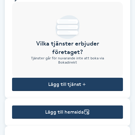
Brynformning
Brynfärgning
Vilka tjänster erbjuder
Brynplockning
företaget?
Tjänster går för nuvarande inte att boka via
Bröllopsuppsättning
Bokadirekt
C
Lägg till tjänst
Celluliter
Coachning
Lägg till hemsida
Color correction