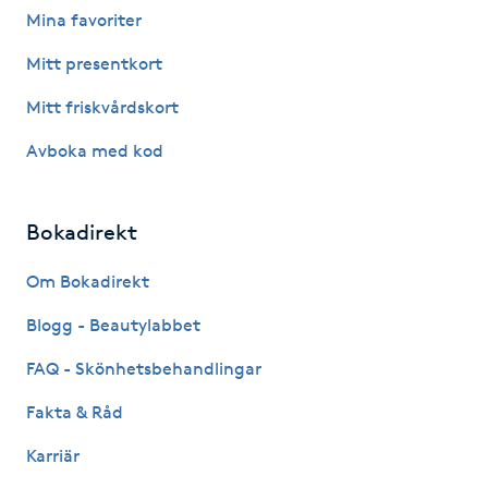
Mina favoriter
Fotsvamp
Mitt presentkort
Fotvård
Mitt friskvårdskort
Fransar
Avboka med kod
Fransborttagning
Bokadirekt
Fransfärgning
Om Bokadirekt
Blogg - Beautylabbet
Fransförlängning
FAQ - Skönhetsbehandlingar
Fransförlängning Megavolym
Fakta & Råd
Fransförlängning Volym
Karriär