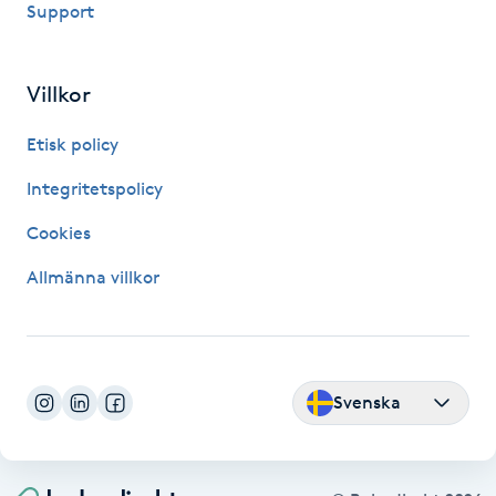
Support
Fransk manikyr
Fransrengöring
Villkor
Etisk policy
Frekvensterapi
Integritetspolicy
Friskvård
Cookies
Friskvårdsmassage
Allmänna villkor
Frisör
Funktionsanalys
Svenska
Färgning