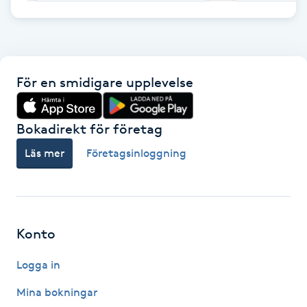
F
Face framing
För en smidigare upplevelse
Faceliftmassage
Bokadirekt för företag
Fet hårbotten
Läs mer
Företagsinloggning
Fettreducering
Fibromassage
Konto
Fillers
Logga in
Fotmassage
Mina bokningar