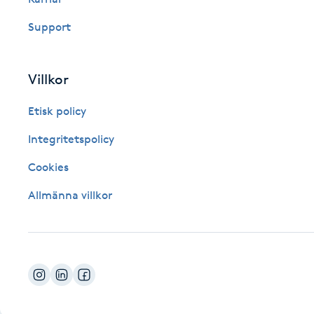
Fotsvamp
Support
Fotvård
Villkor
Fransar
Etisk policy
Fransborttagning
Integritetspolicy
Cookies
Fransfärgning
Allmänna villkor
Fransförlängning
Fransförlängning Megavolym
Fransförlängning Volym