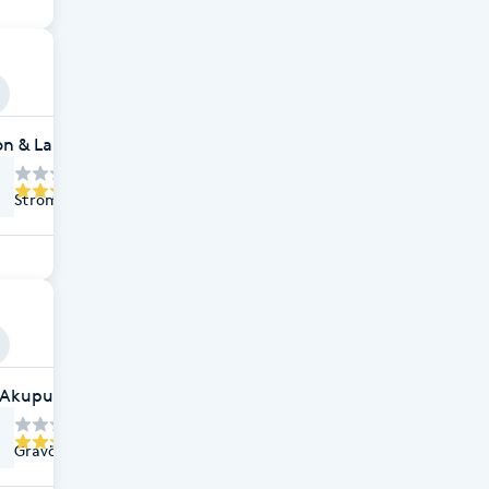
on & Lange Helsingborg
Strömgränden 3, Helsingborg
 Akupunktur
Gravörgatan 1, Ramlösa