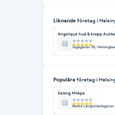
Brynformning
Liknande
företag
i Helsi
Brynfärgning
Angelique hud & kropp Aukto
Brynplockning
Tågagatan 78, Helsingbo
Bröllopsuppsättning
C
Celluliter
Populära
företag
i Helsi
Coachning
Salong Milepa
Color correction
Nedre Långvinkelsgatan 