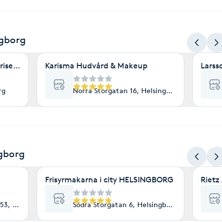
ngborg
riserad hudterapeut
Karisma Hudvård & Makeup
Larss
rg
Norra Storgatan 16, Helsingborg
ngborg
Frisyrmakarna i city HELSINGBORG
Rietz
53, Helsingborg
Södra Storgatan 6, Helsingborg