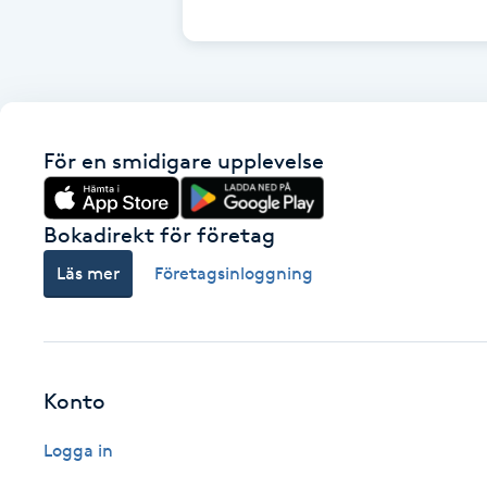
Cryoterapi
D
Damklippning
För en smidigare upplevelse
Dermapen
Diamantslipning
Bokadirekt för företag
E
Läs mer
Företagsinloggning
Enzympeeling
Extensions
Konto
Extensions borttagning
Logga in