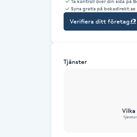
Ta kontroll över din sida på 
Syns gratis på bokadirekt.se
Babylights
Verifiera ditt företag
Balayage
Bambumassage
Tjänster
Barber
Barnklippning
BIAB
Vilka
Blowout
Tjänster
Bottenfärg