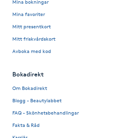
Eyeliner-tatuering
Mina bokningar
F
Mina favoriter
Face framing
Mitt presentkort
Mitt friskvårdskort
Faceliftmassage
Avboka med kod
Fet hårbotten
Bokadirekt
Fettreducering
Om Bokadirekt
Fibromassage
Blogg - Beautylabbet
Fillers
FAQ - Skönhetsbehandlingar
Fakta & Råd
Fotmassage
Karriär