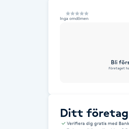
Alternativmedicin
Inga omdömen
Andningsmassage
Ansiktslyft utan kirurgi
Aromamassage
Bli fö
Företaget ha
Ashtanga Yoga
Ayurveda
Ayurvedisk Massage
Ditt företag
Ansiktsbehandling djuprengörande
Verifiera dig gratis med Ban
B