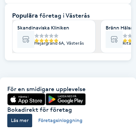
F
Populära
företag
i Västerås
Face framing
Skandinaviska Kliniken
Bränn Hälsa 
Faceliftmassage
Hejargränd 6A, Västerås
Ritarg
Fet hårbotten
Fettreducering
För en smidigare upplevelse
Fibromassage
Fillers
Bokadirekt för företag
Läs mer
Företagsinloggning
Fotmassage