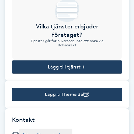
Brynformning
Vilka tjänster erbjuder
Brynfärgning
företaget?
Tjänster går för nuvarande inte att boka via
Brynplockning
Bokadirekt
Bröllopsuppsättning
Lägg till tjänst
C
Celluliter
Lägg till hemsida
Coachning
Color correction
Kontakt