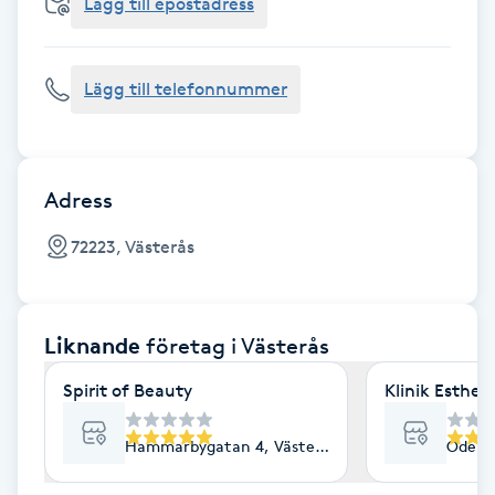
Cryoterapi
Lägg till epostadress
D
Lägg till telefonnummer
Damklippning
Dermapen
Adress
Diamantslipning
72223, Västerås
E
Enzympeeling
Liknande
företag
i Västerås
Extensions
Spirit of Beauty
Klinik Esthe
Extensions borttagning
Hammarbygatan 4, Västerås
Odensv
Eyeliner-tatuering