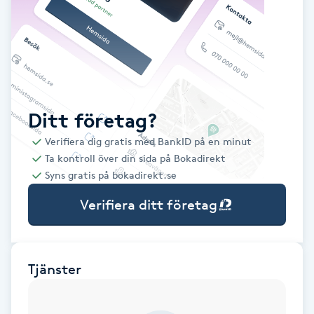
Babylights
Balayage
Bambumassage
Ditt företag?
Verifiera dig gratis med BankID på en minut
Barber
Ta kontroll över din sida på Bokadirekt
Syns gratis på bokadirekt.se
Barnklippning
Verifiera ditt företag
BIAB
Blowout
Tjänster
Bottenfärg