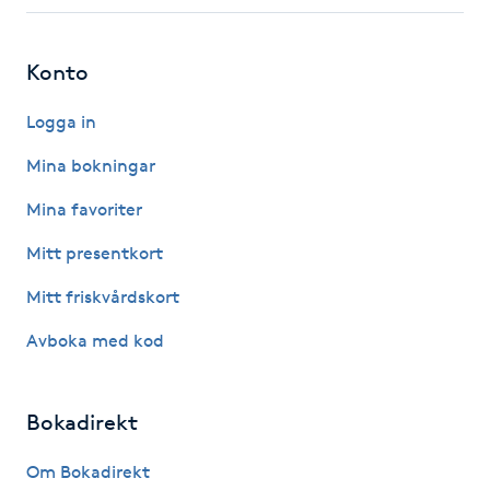
Fotsvamp
Konto
Fotvård
Logga in
Fransar
Mina bokningar
Fransborttagning
Mina favoriter
Mitt presentkort
Fransfärgning
Mitt friskvårdskort
Fransförlängning
Avboka med kod
Fransförlängning Megavolym
Bokadirekt
Fransförlängning Volym
Om Bokadirekt