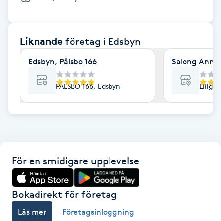
Cryoterapi
D
Liknande
företag
i Edsbyn
Damklippning
Edsbyn, Pålsbo 166
Salong Anna
Dermapen
PÅLSBO 166, Edsbyn
Lillga
Diamantslipning
E
Enzympeeling
För en smidigare upplevelse
Extensions
Extensions borttagning
Bokadirekt för företag
Läs mer
Företagsinloggning
Eyeliner-tatuering