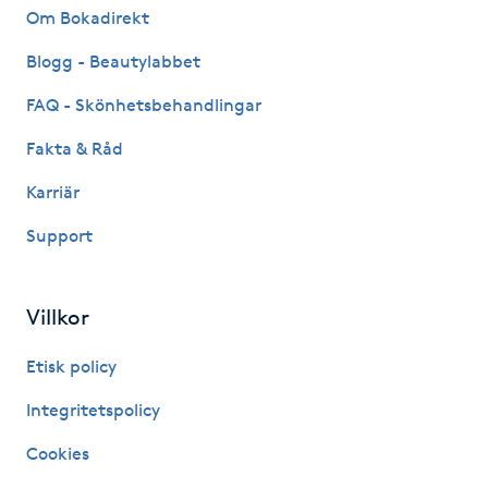
Om Bokadirekt
Fotsvamp
Blogg - Beautylabbet
Fotvård
FAQ - Skönhetsbehandlingar
Fransar
Fakta & Råd
Karriär
Fransborttagning
Support
Fransfärgning
Villkor
Fransförlängning
Etisk policy
Fransförlängning Megavolym
Integritetspolicy
Fransförlängning Volym
Cookies