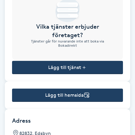
Brynformning
Vilka tjänster erbjuder
Brynfärgning
företaget?
Tjänster går för nuvarande inte att boka via
Brynplockning
Bokadirekt
Bröllopsuppsättning
Lägg till tjänst
C
Celluliter
Lägg till hemsida
Coachning
Color correction
Adress
82832, Edsbyn