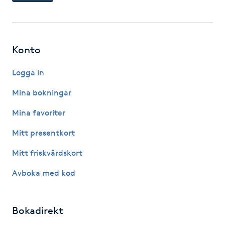
F
Face framing
Konto
Faceliftmassage
Logga in
Mina bokningar
Fet hårbotten
Mina favoriter
Fettreducering
Mitt presentkort
Fibromassage
Mitt friskvårdskort
Avboka med kod
Fillers
Fotmassage
Bokadirekt