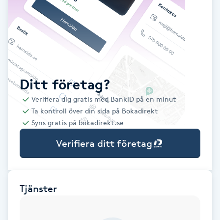
Babylights
Balayage
Bambumassage
Ditt företag?
Verifiera dig gratis med BankID på en minut
Barber
Ta kontroll över din sida på Bokadirekt
Syns gratis på bokadirekt.se
Barnklippning
Verifiera ditt företag
BIAB
Blowout
Tjänster
Bottenfärg