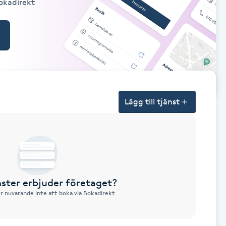
Bokadirekt
Lägg till tjänst
nster erbjuder företaget?
ör nuvarande inte att boka via Bokadirekt