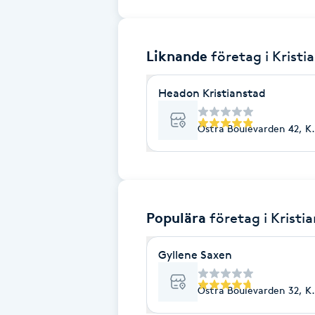
Brynformning
Liknande
företag
i Kristi
Brynfärgning
Headon Kristianstad
Brynplockning
Östra Boulevarden 42, Kr
Bröllopsuppsättning
C
Celluliter
Populära
företag
i Kristi
Coachning
Gyllene Saxen
Color correction
Östra Boulevarden 32, Kr