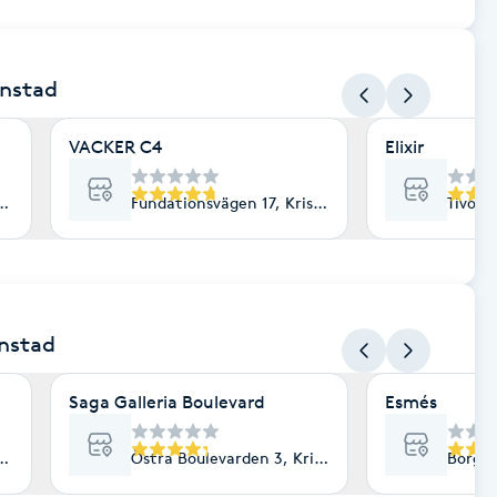
anstad
VACKER C4
Elixir
istianstad
Fundationsvägen 17, Kristianstad
Tivoli
anstad
Saga Galleria Boulevard
Esmés
istianstad
Östra Boulevarden 3, Kristianstad
Borgga