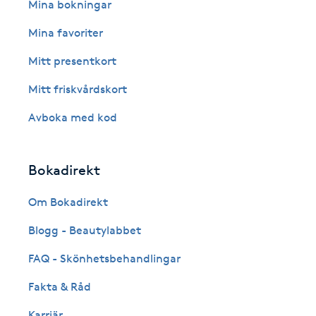
Eyeliner-tatuering
Mina bokningar
F
Mina favoriter
Face framing
Mitt presentkort
Mitt friskvårdskort
Faceliftmassage
Avboka med kod
Fet hårbotten
Bokadirekt
Fettreducering
Om Bokadirekt
Fibromassage
Blogg - Beautylabbet
Fillers
FAQ - Skönhetsbehandlingar
Fakta & Råd
Fotmassage
Karriär