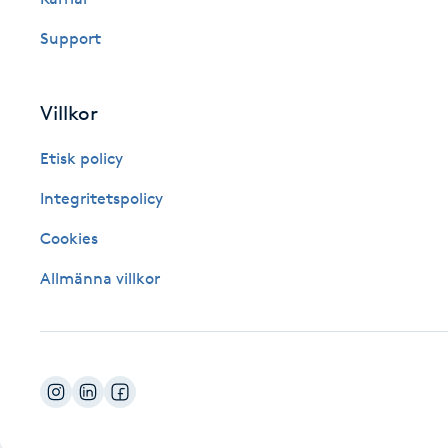
Fotsvamp
Support
Fotvård
Villkor
Fransar
Etisk policy
Fransborttagning
Integritetspolicy
Cookies
Fransfärgning
Allmänna villkor
Fransförlängning
Fransförlängning Megavolym
Fransförlängning Volym