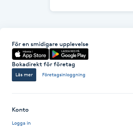
Cryoterapi
D
Damklippning
För en smidigare upplevelse
Dermapen
Diamantslipning
Bokadirekt för företag
E
Läs mer
Företagsinloggning
Enzympeeling
Extensions
Konto
Extensions borttagning
Logga in