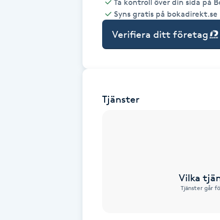
Ta kontroll över din sida på 
Syns gratis på bokadirekt.se
Babylights
Verifiera ditt företag
Balayage
Bambumassage
Tjänster
Barber
Barnklippning
BIAB
Vilka tjä
Blowout
Tjänster går f
Bottenfärg