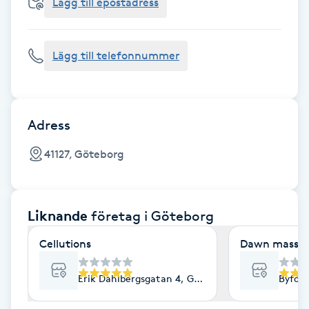
Cryoterapi
Lägg till epostadress
D
Lägg till telefonnummer
Damklippning
Dermapen
Adress
Diamantslipning
41127, Göteborg
E
Enzympeeling
Liknande
företag
i Göteborg
Extensions
Cellutions
Dawn massag
Extensions borttagning
Erik Dahlbergsgatan 4, Göteborg
Byfog
Eyeliner-tatuering