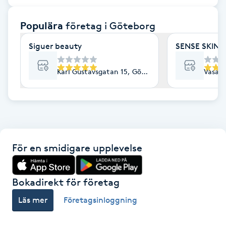
F
Populära
företag
i Göteborg
Face framing
Siguer beauty
SENSE SKIN C
Faceliftmassage
Karl Gustavsgatan 15, Göteborg
Vasapl
Fet hårbotten
Fettreducering
För en smidigare upplevelse
Fibromassage
Fillers
Bokadirekt för företag
Läs mer
Företagsinloggning
Fotmassage