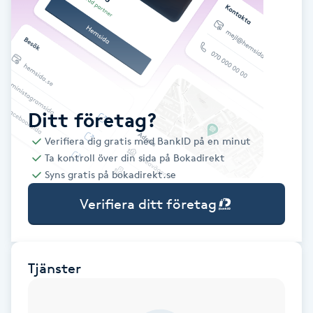
Babylights
Balayage
Bambumassage
Ditt företag?
Verifiera dig gratis med BankID på en minut
Barber
Ta kontroll över din sida på Bokadirekt
Syns gratis på bokadirekt.se
Barnklippning
Verifiera ditt företag
BIAB
Blowout
Tjänster
Bottenfärg