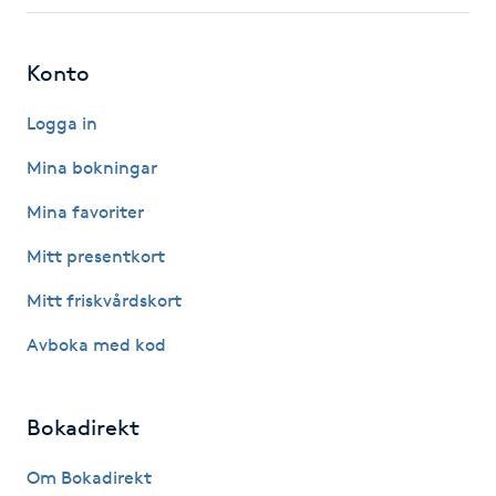
Fotsvamp
Konto
Fotvård
Logga in
Fransar
Mina bokningar
Fransborttagning
Mina favoriter
Mitt presentkort
Fransfärgning
Mitt friskvårdskort
Fransförlängning
Avboka med kod
Fransförlängning Megavolym
Bokadirekt
Fransförlängning Volym
Om Bokadirekt