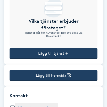
Brynformning
Vilka tjänster erbjuder
Brynfärgning
företaget?
Tjänster går för nuvarande inte att boka via
Brynplockning
Bokadirekt
Bröllopsuppsättning
Lägg till tjänst
C
Celluliter
Lägg till hemsida
Coachning
Color correction
Kontakt