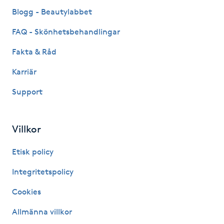
Fransk manikyr
Blogg - Beautylabbet
FAQ - Skönhetsbehandlingar
Fransrengöring
Fakta & Råd
Frekvensterapi
Karriär
Support
Friskvård
Friskvårdsmassage
Villkor
Frisör
Etisk policy
Integritetspolicy
Funktionsanalys
Cookies
Färgning
Allmänna villkor