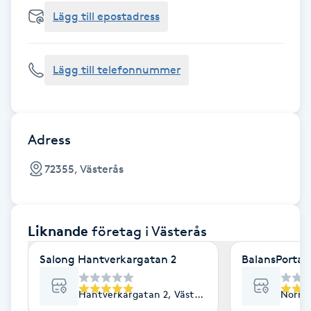
Cryoterapi
Lägg till epostadress
D
Damklippning
Lägg till telefonnummer
Dermapen
Diamantslipning
Adress
E
72355, Västerås
Enzympeeling
Liknande
företag
i Västerås
Extensions
Salong Hantverkargatan 2
BalansPortal
Extensions borttagning
Hantverkargatan 2, Västerås
Norra 
Eyeliner-tatuering