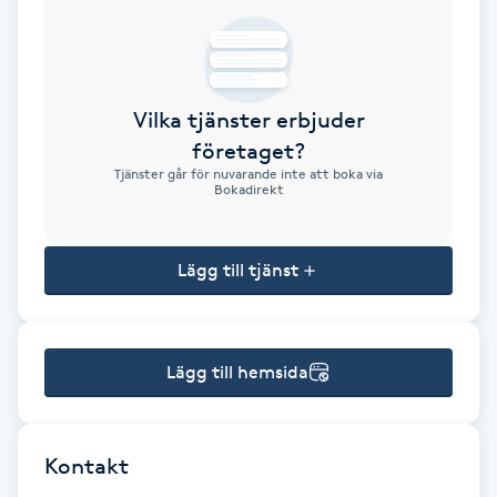
Brynformning
Brynfärgning
Vilka tjänster erbjuder
företaget?
Brynplockning
Tjänster går för nuvarande inte att boka via
Bokadirekt
Bröllopsuppsättning
C
Lägg till tjänst
Celluliter
Lägg till hemsida
Coachning
Color correction
Kontakt