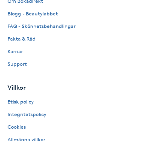
Om Bokadirekt
Fransk manikyr
Blogg - Beautylabbet
Fransrengöring
FAQ - Skönhetsbehandlingar
Fakta & Råd
Frekvensterapi
Karriär
Friskvård
Support
Friskvårdsmassage
Villkor
Frisör
Etisk policy
Funktionsanalys
Integritetspolicy
Cookies
Färgning
Allmänna villkor