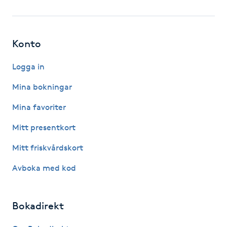
Fotsvamp
Fotvård
Konto
Fransar
Logga in
Mina bokningar
Fransborttagning
Mina favoriter
Fransfärgning
Mitt presentkort
Mitt friskvårdskort
Fransförlängning
Avboka med kod
Fransförlängning Megavolym
Bokadirekt
Fransförlängning Volym