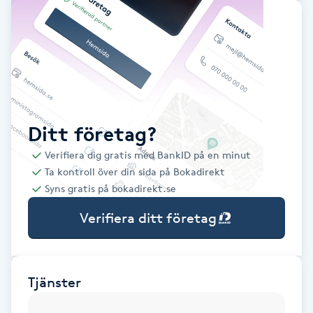
Babylights
Balayage
Bambumassage
Ditt företag?
Barber
Verifiera dig gratis med BankID på en minut
Ta kontroll över din sida på Bokadirekt
Barnklippning
Syns gratis på bokadirekt.se
Verifiera ditt företag
BIAB
Blowout
Tjänster
Bottenfärg