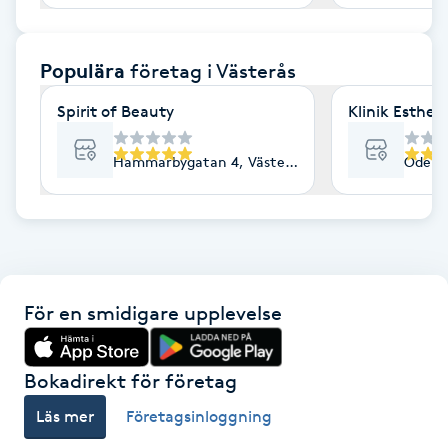
F
Populära
företag
i Västerås
Face framing
Spirit of Beauty
Klinik Esthe
Faceliftmassage
Hammarbygatan 4, Västerås
Odensv
Fet hårbotten
Fettreducering
Fibromassage
För en smidigare upplevelse
Fillers
Bokadirekt för företag
Fotmassage
Läs mer
Företagsinloggning