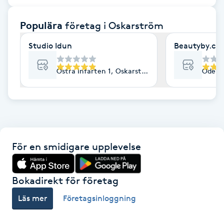
F
Populära
företag
i Oskarström
Face framing
Studio Idun
Beautyby.cn
Faceliftmassage
Östra Infarten 1, Oskarström
Odeng
Fet hårbotten
Fettreducering
För en smidigare upplevelse
Fibromassage
Fillers
Bokadirekt för företag
Läs mer
Företagsinloggning
Fotmassage