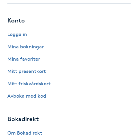
Fotsvamp
Konto
Fotvård
Logga in
Fransar
Mina bokningar
Fransborttagning
Mina favoriter
Mitt presentkort
Fransfärgning
Mitt friskvårdskort
Fransförlängning
Avboka med kod
Fransförlängning Megavolym
Bokadirekt
Fransförlängning Volym
Om Bokadirekt