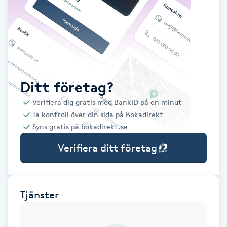
Babylights
Balayage
Bambumassage
Ditt företag?
Verifiera dig gratis med BankID på en minut
Barber
Ta kontroll över din sida på Bokadirekt
Syns gratis på bokadirekt.se
Barnklippning
Verifiera ditt företag
BIAB
Blowout
Tjänster
Bottenfärg