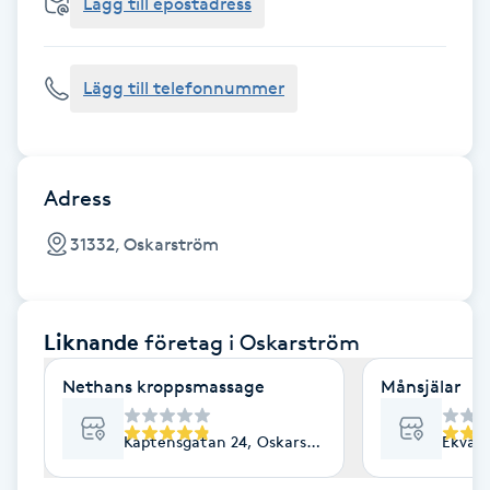
Cryoterapi
Lägg till epostadress
D
Lägg till telefonnummer
Damklippning
Dermapen
Adress
Diamantslipning
31332, Oskarström
E
Enzympeeling
Liknande
företag
i Oskarström
Extensions
Nethans kroppsmassage
Månsjälar
Extensions borttagning
Kaptensgatan 24, Oskarström
Ekväg
Eyeliner-tatuering