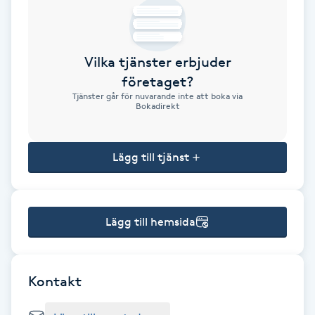
Brynformning
Vilka tjänster erbjuder
Brynfärgning
företaget?
Tjänster går för nuvarande inte att boka via
Brynplockning
Bokadirekt
Bröllopsuppsättning
Lägg till tjänst
C
Celluliter
Lägg till hemsida
Coachning
Color correction
Kontakt