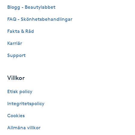
Fransk manikyr
Blogg - Beautylabbet
FAQ - Skönhetsbehandlingar
Fransrengöring
Fakta & Råd
Frekvensterapi
Karriär
Support
Friskvård
Friskvårdsmassage
Villkor
Frisör
Etisk policy
Integritetspolicy
Funktionsanalys
Cookies
Färgning
Allmäna villkor