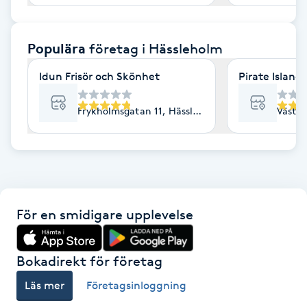
F
Populära
företag
i Hässleholm
Face framing
Idun Frisör och Skönhet
Pirate Island
Faceliftmassage
Frykholmsgatan 11, Hässleholm
Väster
Fet hårbotten
Fettreducering
Fibromassage
För en smidigare upplevelse
Fillers
Bokadirekt för företag
Fotmassage
Läs mer
Företagsinloggning