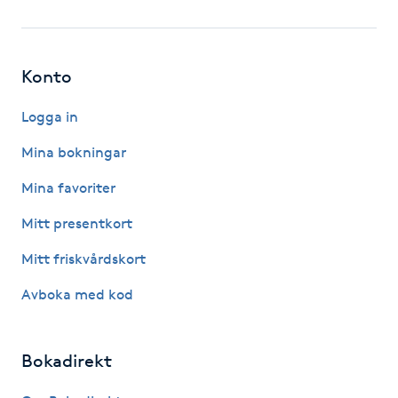
Fotsvamp
Fotvård
Konto
Fransar
Logga in
Mina bokningar
Fransborttagning
Mina favoriter
Fransfärgning
Mitt presentkort
Mitt friskvårdskort
Fransförlängning
Avboka med kod
Fransförlängning Megavolym
Bokadirekt
Fransförlängning Volym