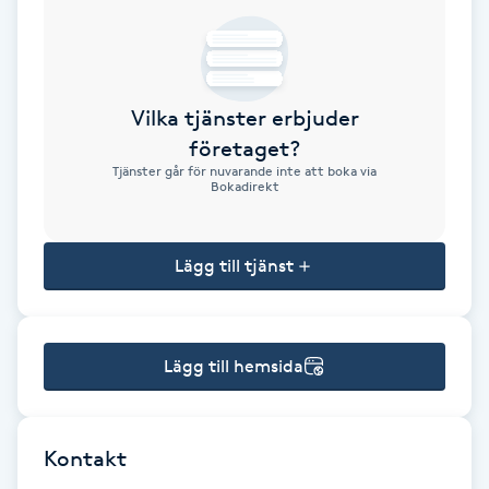
Brynformning
Brynfärgning
Vilka tjänster erbjuder
företaget?
Brynplockning
Tjänster går för nuvarande inte att boka via
Bokadirekt
Bröllopsuppsättning
C
Lägg till tjänst
Celluliter
Lägg till hemsida
Coachning
Color correction
Kontakt