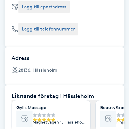
Cryoterapi
Lägg till epostadress
D
Damklippning
Lägg till telefonnummer
Dermapen
Diamantslipning
Adress
E
28136, Hässleholm
Enzympeeling
Liknande
företag
i Hässleholm
Extensions
Gylls Massage
BeautyExper
Extensions borttagning
Magnetvägen 1, Hässleholm
Finjag
Eyeliner-tatuering