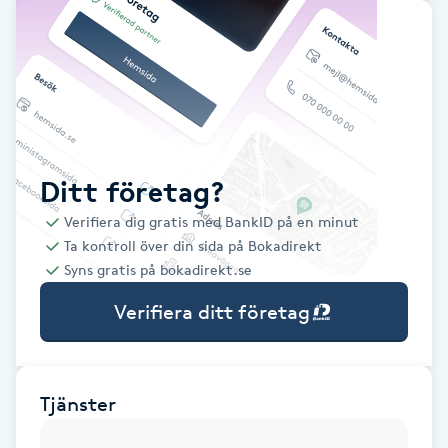
Babylights
Balayage
Bambumassage
Ditt företag?
Barber
Verifiera dig gratis med BankID på en minut
Ta kontroll över din sida på Bokadirekt
Barnklippning
Syns gratis på bokadirekt.se
Verifiera ditt företag
BIAB
Blowout
Tjänster
Bottenfärg