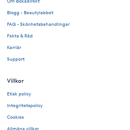
Om Bokadirekt
Fransk manikyr
Blogg - Beautylabbet
Fransrengöring
FAQ - Skönhetsbehandlingar
Fakta & Råd
Frekvensterapi
Karriär
Friskvård
Support
Friskvårdsmassage
Villkor
Frisör
Etisk policy
Funktionsanalys
Integritetspolicy
Cookies
Färgning
Allmäna villkor