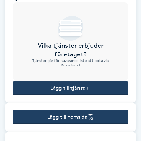
Brynformning
Brynfärgning
Vilka tjänster erbjuder
Brynplockning
företaget?
Tjänster går för nuvarande inte att boka via
Bröllopsuppsättning
Bokadirekt
C
Lägg till tjänst
Celluliter
Coachning
Lägg till hemsida
Color correction