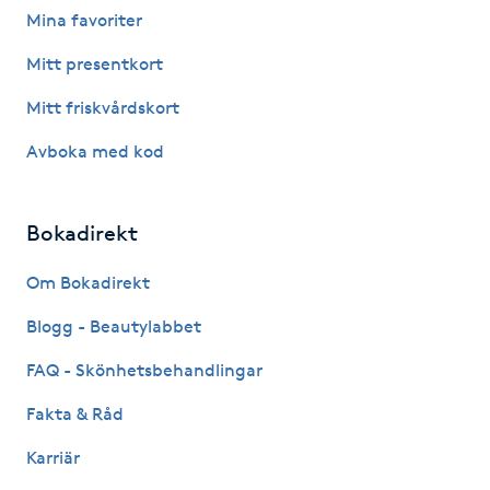
Mina favoriter
Fotsvamp
Mitt presentkort
Fotvård
Mitt friskvårdskort
Fransar
Avboka med kod
Fransborttagning
Bokadirekt
Fransfärgning
Om Bokadirekt
Blogg - Beautylabbet
Fransförlängning
FAQ - Skönhetsbehandlingar
Fransförlängning Megavolym
Fakta & Råd
Fransförlängning Volym
Karriär