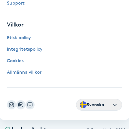
Support
Fransk manikyr
Fransrengöring
Villkor
Etisk policy
Frekvensterapi
Integritetspolicy
Friskvård
Cookies
Friskvårdsmassage
Allmänna villkor
Frisör
Funktionsanalys
Svenska
Färgning