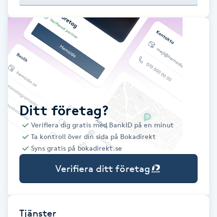
Babylights
Balayage
Bambumassage
Barber
Ditt företag?
Verifiera dig gratis med BankID på en minut
Barnklippning
Ta kontroll över din sida på Bokadirekt
Syns gratis på bokadirekt.se
BIAB
Verifiera ditt företag
Blowout
Bottenfärg
Tjänster