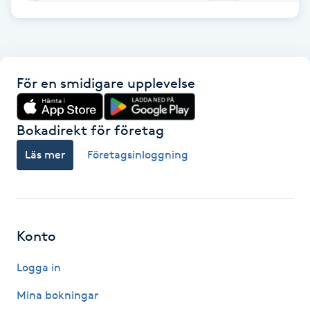
F
Face framing
För en smidigare upplevelse
Faceliftmassage
Bokadirekt för företag
Fet hårbotten
Läs mer
Företagsinloggning
Fettreducering
Fibromassage
Konto
Fillers
Logga in
Fotmassage
Mina bokningar