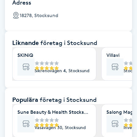
Cryoterapi
Adress
D
18278, Stocksund
Damklippning
Liknande
företag
i Stocksund
Dermapen
SKINiQ
Villavi
Diamantslipning
E
Sikrenovägen 4, Stocksund
Stockh
Enzympeeling
Populära
företag
i Stocksund
Extensions
Sune Beauty & Health Stocksund
Salong Magd
Extensions borttagning
Vasavägen 30, Stocksund
Invern
Eyeliner-tatuering