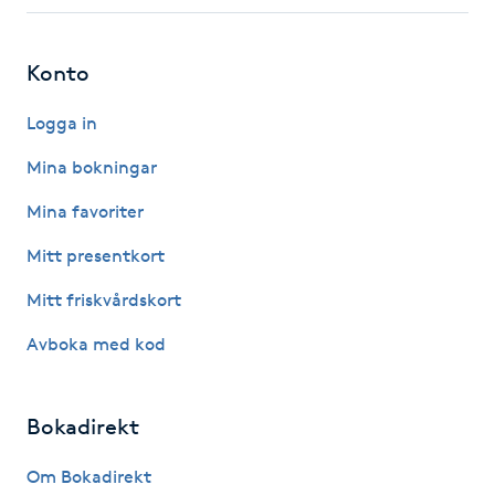
Fotsvamp
Konto
Fotvård
Logga in
Fransar
Mina bokningar
Fransborttagning
Mina favoriter
Mitt presentkort
Fransfärgning
Mitt friskvårdskort
Fransförlängning
Avboka med kod
Fransförlängning Megavolym
Bokadirekt
Fransförlängning Volym
Om Bokadirekt