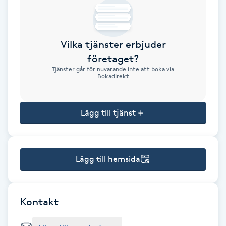
Brynformning
Vilka tjänster erbjuder
Brynfärgning
företaget?
Tjänster går för nuvarande inte att boka via
Brynplockning
Bokadirekt
Bröllopsuppsättning
Lägg till tjänst
C
Celluliter
Lägg till hemsida
Coachning
Color correction
Kontakt