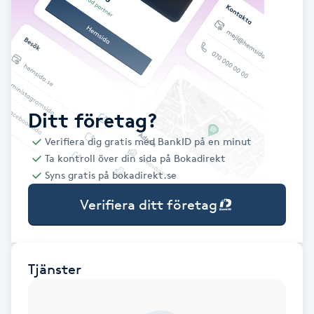
Babylights
Balayage
Bambumassage
Ditt företag?
Verifiera dig gratis med BankID på en minut
Barber
Ta kontroll över din sida på Bokadirekt
Syns gratis på bokadirekt.se
Barnklippning
Verifiera ditt företag
BIAB
Blowout
Tjänster
Bottenfärg