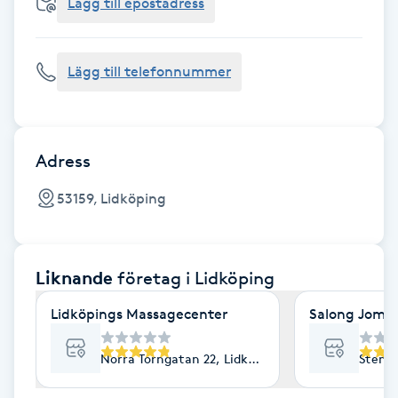
Cryoterapi
Lägg till epostadress
D
Lägg till telefonnummer
Damklippning
Dermapen
Adress
Diamantslipning
53159, Lidköping
E
Enzympeeling
Liknande
företag
i Lidköping
Extensions
Lidköpings Massagecenter
Salong Joman
Extensions borttagning
Norra Torngatan 22, Lidköping
Stenpo
Eyeliner-tatuering