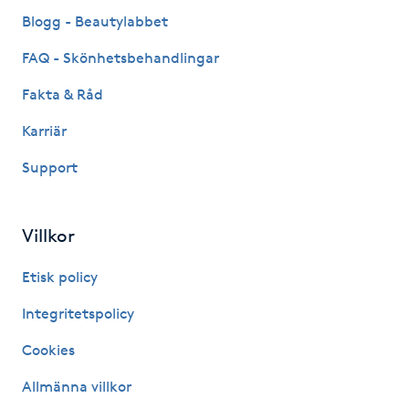
Fransk manikyr
Blogg - Beautylabbet
FAQ - Skönhetsbehandlingar
Fransrengöring
Fakta & Råd
Frekvensterapi
Karriär
Support
Friskvård
Friskvårdsmassage
Villkor
Frisör
Etisk policy
Integritetspolicy
Funktionsanalys
Cookies
Färgning
Allmänna villkor