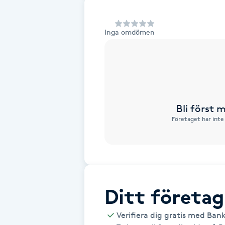
Alternativmedicin
Inga omdömen
Andningsmassage
Ansiktslyft utan kirurgi
Aromamassage
Bli först
Företaget har inte
Ashtanga Yoga
Ayurveda
Ayurvedisk Massage
Ditt företag
Ansiktsbehandling djuprengörande
Verifiera dig gratis med Ban
B