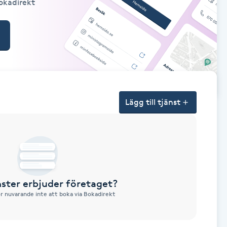
Bokadirekt
Lägg till tjänst
nster erbjuder företaget?
ör nuvarande inte att boka via Bokadirekt