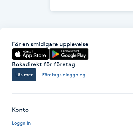
Cryoterapi
D
Damklippning
För en smidigare upplevelse
Dermapen
Diamantslipning
Bokadirekt för företag
E
Läs mer
Företagsinloggning
Enzympeeling
Extensions
Konto
Extensions borttagning
Logga in