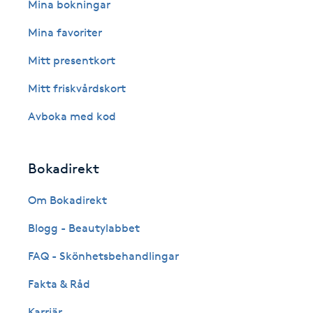
Eyeliner-tatuering
Mina bokningar
F
Mina favoriter
Face framing
Mitt presentkort
Mitt friskvårdskort
Faceliftmassage
Avboka med kod
Fet hårbotten
Bokadirekt
Fettreducering
Om Bokadirekt
Fibromassage
Blogg - Beautylabbet
Fillers
FAQ - Skönhetsbehandlingar
Fakta & Råd
Fotmassage
Karriär