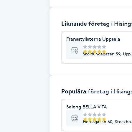
Brynformning
Liknande
företag
i Hisin
Brynfärgning
Fransstylisterna Uppsala
Brynplockning
Sköldungagatan 59, Upps
Bröllopsuppsättning
C
Celluliter
Populära
företag
i Hisin
Coachning
Salong BELLA VITA
Color correction
Hornsgatan 60, Stockho