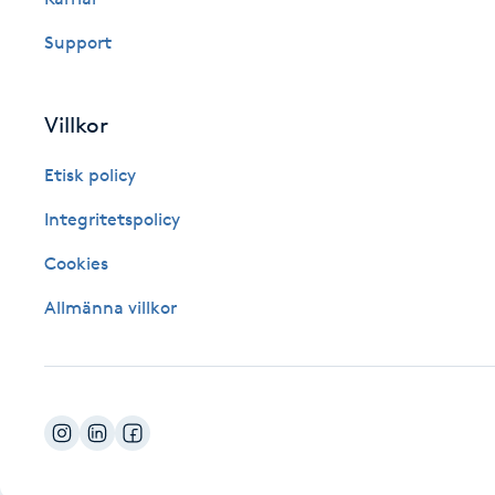
Fotsvamp
Support
Fotvård
Villkor
Fransar
Etisk policy
Fransborttagning
Integritetspolicy
Cookies
Fransfärgning
Allmänna villkor
Fransförlängning
Fransförlängning Megavolym
Fransförlängning Volym