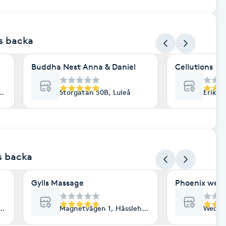
gs backa
Buddha Nest Anna & Daniel
Cellutions
ala
Storgatan 50B, Luleå
Erik D
gs backa
Gylls Massage
Phoenix welln
lm
Magnetvägen 1, Hässleholm
Wedavä