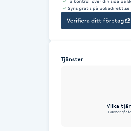
Ta kontroll över din sida på 
Syns gratis på bokadirekt.se
Babylights
Verifiera ditt företag
Balayage
Bambumassage
Tjänster
Barber
Barnklippning
BIAB
Vilka tjä
Blowout
Tjänster går f
Bottenfärg